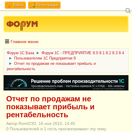
Войти
Регистрация
Главное меню
Форум 1C База
►
Форум 1С - ПРЕДПРИЯТИЕ 8.0 8.1 8.2 8.3 8.4
►
Пользователям 1С Предприятие 8
►
Отчет по продажам не показывает прибыль и
рентабельность
ERID: CQH36pWzJqVJD4xVLsnhcU4hVPNjkBZe8KKxjJiYySyZAz
Отчет по продажам не
показывает прибыль и
рентабельность
Автор RomIC92, 16 ноя 2015, 14:40
0 Пользователей и 1 гость просматривают эту тему.