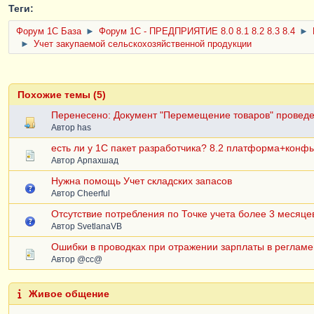
Теги:
Форум 1C База
►
Форум 1С - ПРЕДПРИЯТИЕ 8.0 8.1 8.2 8.3 8.4
►
►
Учет закупаемой сельскохозяйственной продукции
Похожие темы (5)
Перенесено: Документ "Перемещение товаров" проведен
Автор
has
есть ли у 1С пакет разработчика? 8.2 платформа+конфы,
Автор
Арпахшад
Нужна помощь Учет складских запасов
Автор
Cheerful
Отсутствие потребления по Точке учета более 3 месяце
Автор
SvetlanaVB
Ошибки в проводках при отражении зарплаты в регламе
Автор
@cc@
Живое общение