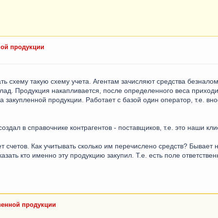
ной продукции
ть схему такую схему учета. Агентам зачисляют средства безналом
клад. Продукция накапливается, после определенного веса приходи
 закупленной продукции. Работает с базой один оператор, т.е. внос
создал в справочнике контрагентов - поставщиков, т.е. это наши кл
т счетов. Как учитывать сколько им перечислено средств? Бывает н
азать кто именно эту продукцию закупил. Т.е. есть поле ответствен
твенной продукции