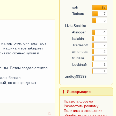
sali
19
Tatitutu
7
5
LizkaSosiska
Afinogen
4
balakin
2
 на карточки, они закупают
Tradesoft
2
т машина и все забирает.
antoneus
2
ит кто сколько купил и
fruitella
2
LevkinaN
1
иенты. Потом создал агентов
1
andtey99399
ал и безнал.
ный, но это вроде как
Информация
Правила форума
Разместить рекламу
Политика в отношении
#1
обработки персональных