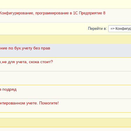
Конфигурирование, программирование в 1С Предприятие 8
Перейти в
ие по бух.учету без прав
не для учета, скока стоит?
в подряд
нтированном учете. Помогите!