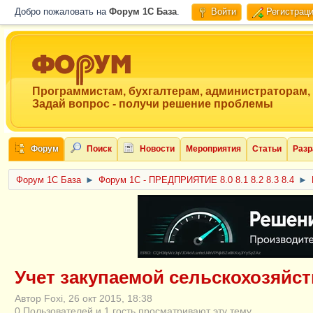
Добро пожаловать на
Форум 1C База
.
Войти
Регистрац
Программистам, бухгалтерам, администраторам,
Задай вопрос - получи решение проблемы
Форум
Поиск
Новости
Мероприятия
Статьи
Разр
Форум 1C База
►
Форум 1С - ПРЕДПРИЯТИЕ 8.0 8.1 8.2 8.3 8.4
►
ERID: CQH36pWzJqVJD4xVLsnhcU4hVPNjkBZe8KKxjJiYySyZAz
Учет закупаемой сельскохозяйс
Автор Foxi, 26 окт 2015, 18:38
0 Пользователей и 1 гость просматривают эту тему.