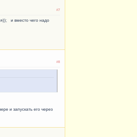
#7
); и вместо чего надо
#8
ере и запускать его через