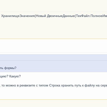
 ХранилищеЗначения(Новый ДвоичныеДанные(ТекФайл.ПолноеИмя)
дуль формы?
ацию? Какую?
то можно в реквизите с типом Строка хранить путь к файлу на серв