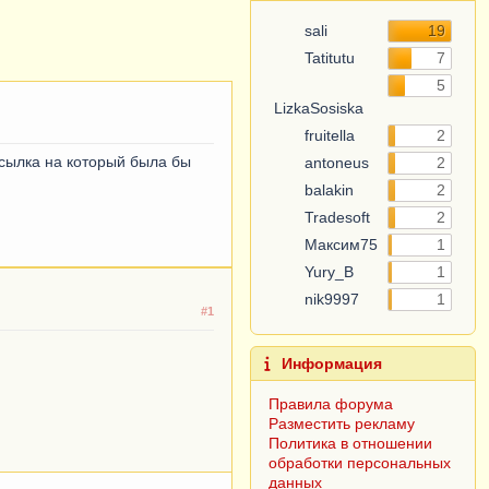
sali
19
Tatitutu
7
5
LizkaSosiska
fruitella
2
сылка на который была бы
antoneus
2
balakin
2
Tradesoft
2
Максим75
1
Yury_B
1
nik9997
1
#1
Информация
Правила форума
Разместить рекламу
Политика в отношении
обработки персональных
данных