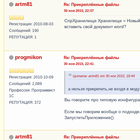
artm81
Re: Прикреплённые файлы
30 ноя 2010, 22:37
СпрХранилище.Хранилище = Новый
Регистрация: 2010-08-03
вставить свой документ word?
Сообщений: 190
РЕПУТАЦИЯ: 1
progmikon
Re: Прикреплённые файлы
30 ноя 2010, 22:41
Цитата: artm81 от 30 ноя 2010, 18:44
Регистрация: 2010-10-09
Сообщений: 2,089
а нельзя прикрепить,не входя в мо
Профессия: Программист
1С
Вы говорите про типовую конфигур
РЕПУТАЦИЯ: 372
Если мы говорим вообще о подходе, 
ЗапуститьПриложение().
artm81
Re: Прикреплённые файлы