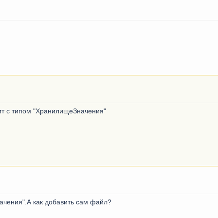
зит с типом "ХранилищеЗначения"
ачения".А как добавить сам файл?