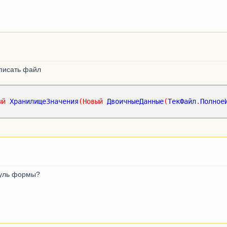
аписать файл
ый
ХранилищеЗначения
(
Новый
ДвоичныеДанные
(
ТекФайл
.
Полное
дуль формы?