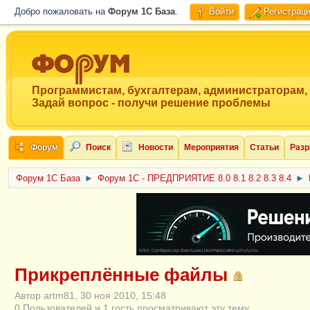
Добро пожаловать на
Форум 1C База
.
Войти
Регистрац
Программистам, бухгалтерам, администраторам,
Задай вопрос - получи решение проблемы
Форум
Поиск
Новости
Мероприятия
Статьи
Разр
Форум 1C База
►
Форум 1С - ПРЕДПРИЯТИЕ 8.0 8.1 8.2 8.3 8.4
►
ERID: CQH36pWzJqVJD4xVLsnhcU4hVPNjkBZe8KKxjJiYySyZAz
Прикреплённые файлы
Автор artm81, 30 ноя 2010, 15:48
0 Пользователей и 1 гость просматривают эту тему.