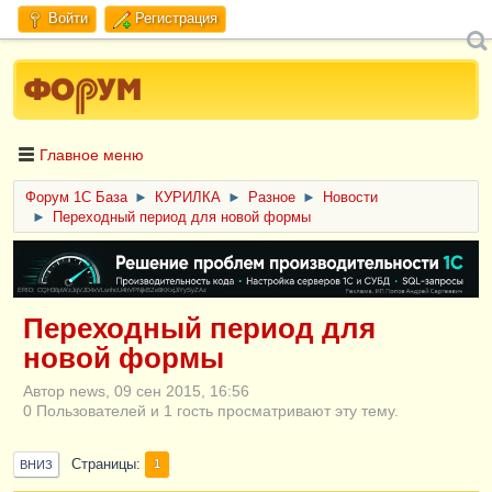
Войти
Регистрация
Главное меню
Форум 1C База
►
КУРИЛКА
►
Разное
►
Новости
►
Переходный период для новой формы
ERID: CQH36pWzJqVJD4xVLsnhcU4hVPNjkBZe8KKxjJiYySyZAz
Переходный период для
новой формы
Автор news, 09 сен 2015, 16:56
0 Пользователей и 1 гость просматривают эту тему.
Страницы
1
ВНИЗ