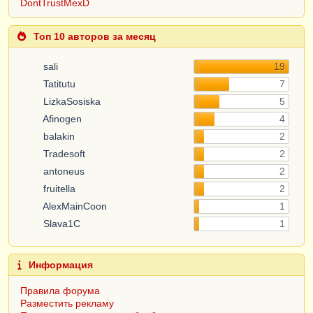
DontTrustMexD
Топ 10 авторов за месяц
sali
19
Tatitutu
7
LizkaSosiska
5
Afinogen
4
balakin
2
Tradesoft
2
antoneus
2
fruitella
2
AlexMainCoon
1
Slava1C
1
Информация
Правила форума
Разместить рекламу