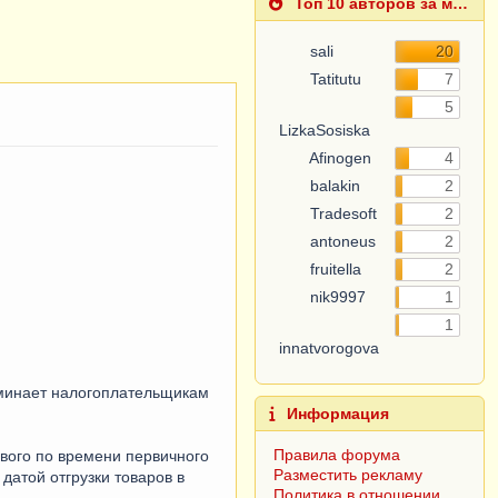
Топ 10 авторов за месяц
sali
20
Tatitutu
7
5
LizkaSosiska
Afinogen
4
balakin
2
Tradesoft
2
antoneus
2
fruitella
2
nik9997
1
1
innatvorogova
оминает налогоплательщикам
Информация
Правила форума
вого по времени первичного
Разместить рекламу
датой отгрузки товаров в
Политика в отношении