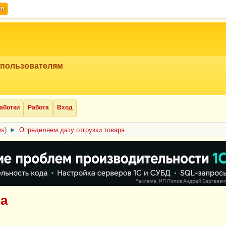
ия
 пользователям
аботки
Работа
Вход
ws
)
►
Определяем дату отгрузки товара
ра