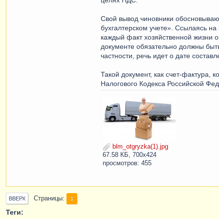
целях НДС.
Свой вывод чиновники обосновываю
бухгалтерском учете». Ссылаясь на 
каждый факт хозяйственной жизни 
документе обязательно должны быть
частности, речь идет о дате состав
Такой документ, как счет-фактура, к
Налогового Кодекса Российской Феде
blm_otgryzka(1).jpg
67.58 КБ, 700x424
просмотров: 455
Страницы
1
ВВЕРХ
Теги: