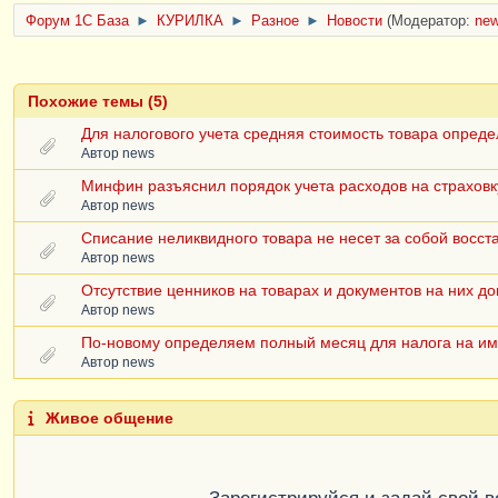
Форум 1C База
►
КУРИЛКА
►
Разное
►
Новости
(Модератор:
ne
Похожие темы (5)
Для налогового учета средняя стоимость товара опред
Автор
news
Минфин разъяснил порядок учета расходов на страховк
Автор
news
Списание неликвидного товара не несет за собой восс
Автор
news
Отсутствие ценников на товарах и документов на них д
Автор
news
По-новому определяем полный месяц для налога на и
Автор
news
Живое общение