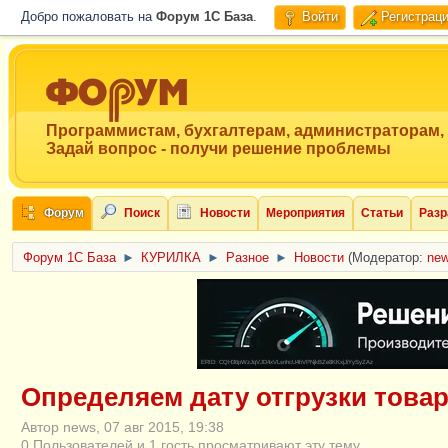
Добро пожаловать на
Форум 1C База
.
Войти
Регистрац
Программистам, бухгалтерам, администраторам,
Задай вопрос - получи решение проблемы
Форум
Поиск
Новости
Мероприятия
Статьи
Разр
Форум 1C База
►
КУРИЛКА
►
Разное
►
Новости
(Модератор:
ne
ERID: CQH36pWzJqVJD4xVLsnhcU4hVPNjkBZe8KKxjJiYySyZAz
Определяем дату отгрузки това
Автор news, 07 авг 2015, 19:38
0 Пользователей и 1 гость просматривают эту тему.