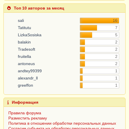
Топ 10 авторов за месяц
sali
16
Tatitutu
7
LizkaSosiska
5
balakin
2
Tradesoft
2
fruitella
2
antoneus
2
andtey99399
1
alexandr_ll
1
greeffon
1
Информация
Правила форума
Разместить рекламу
Политика в отношении обработки персональных данных
Согласие субъекта на обработку персональных данных