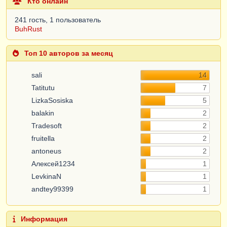
Кто онлайн
241 гость, 1 пользователь
BuhRust
Топ 10 авторов за месяц
sali
14
Tatitutu
7
LizkaSosiska
5
balakin
2
Tradesoft
2
fruitella
2
antoneus
2
Алексей1234
1
LevkinaN
1
andtey99399
1
Информация