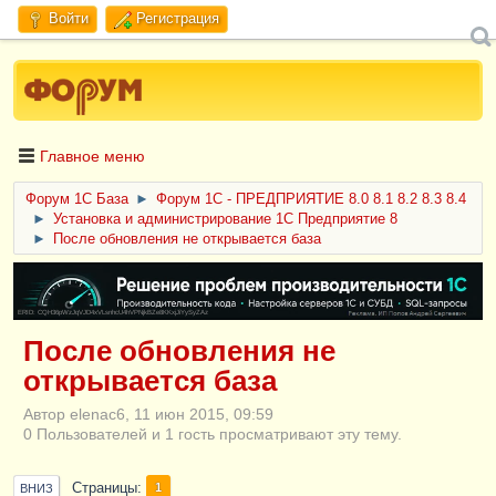
Войти
Регистрация
Главное меню
Форум 1C База
►
Форум 1С - ПРЕДПРИЯТИЕ 8.0 8.1 8.2 8.3 8.4
►
Установка и администрирование 1С Предприятие 8
►
После обновления не открывается база
ERID: CQH36pWzJqVJD4xVLsnhcU4hVPNjkBZe8KKxjJiYySyZAz
После обновления не
открывается база
Автор elenac6, 11 июн 2015, 09:59
0 Пользователей и 1 гость просматривают эту тему.
Страницы
1
ВНИЗ