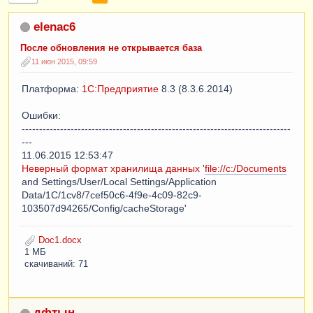
elenac6
После обновления не открывается база
11 июн 2015, 09:59
Платформа:
1С:Предприятие
8.3 (8.3.6.2014)
Ошибки:
-----------------------------------------------------------------------------
---
11.06.2015 12:53:47
Неверный формат хранилища данных
'
file://c:/Documents
and Settings/User/Local Settings/Application
Data/1C/1cv8/7cef50c6-4f9e-4c09-82c9-
103507d94265/Config/cacheStorage'
Doc1.docx
1 МБ
скачиваний: 71
дфтын