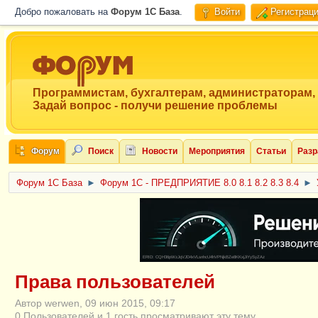
Добро пожаловать на
Форум 1C База
.
Войти
Регистрац
Программистам, бухгалтерам, администраторам,
Задай вопрос - получи решение проблемы
Форум
Поиск
Новости
Мероприятия
Статьи
Разр
Форум 1C База
►
Форум 1С - ПРЕДПРИЯТИЕ 8.0 8.1 8.2 8.3 8.4
►
ERID: CQH36pWzJqVJD4xVLsnhcU4hVPNjkBZe8KKxjJiYySyZAz
Права пользователей
Автор werwen, 09 июн 2015, 09:17
0 Пользователей и 1 гость просматривают эту тему.