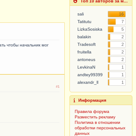
Топ 10 авторов за месяц
sali
16
Tatitutu
7
LizkaSosiska
5
balakin
2
Tradesoft
2
ать чтобы начальник мог
fruitella
2
antoneus
2
LevkinaN
1
andtey99399
1
alexandr_ll
1
#1
Информация
Правила форума
Разместить рекламу
Политика в отношении
обработки персональных
данных