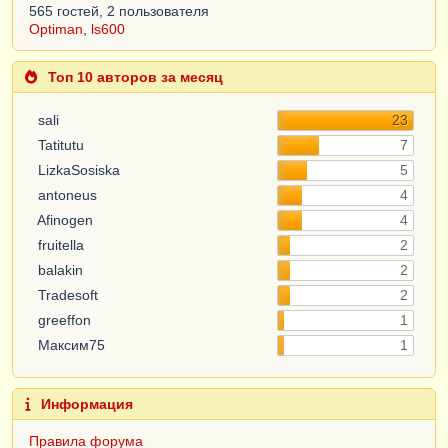
565 гостей, 2 пользователя
Optiman
,
ls600
Топ 10 авторов за месяц
sali
23
Tatitutu
7
LizkaSosiska
5
antoneus
4
Afinogen
4
fruitella
2
balakin
2
Tradesoft
2
greeffon
1
Максим75
1
Информация
Правила форума