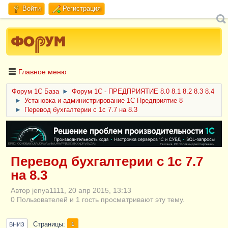
Войти
Регистрация
Главное меню
Форум 1C База
►
Форум 1С - ПРЕДПРИЯТИЕ 8.0 8.1 8.2 8.3 8.4
►
Установка и администрирование 1С Предприятие 8
►
Перевод бухгалтерии с 1с 7.7 на 8.3
ERID: CQH36pWzJqVJD4xVLsnhcU4hVPNjkBZe8KKxjJiYySyZAz
Перевод бухгалтерии с 1с 7.7
на 8.3
Автор jenya1111, 20 апр 2015, 13:13
0 Пользователей и 1 гость просматривают эту тему.
Страницы
1
ВНИЗ