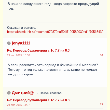
В начале следующего года, когда закроете предыдущий
год.
Ссылка на резюме:
https://khimki.hh.ru/resume/979879eaff045199580039ed1f70515439387
jenya1111
Re: Перевод бухгалтерии с 1с 7.7 на 8.3
#2
21 апр 2015, 10:38
А если рассматривать период в ближайшие 6 месяцев?
Потому что год только начался и начальство не желает
так долго ждать
Дмитрий@
Нажми спасибо
Re: Перевод бухгалтерии с 1с 7.7 на 8.3
#3
21 апр 2015, 11:27