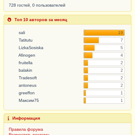
728 гостей, 0 пользователей
Топ 10 авторов за месяц
sali
19
Tatitutu
7
LizkaSosiska
5
Afinogen
4
fruitella
2
balakin
2
Tradesoft
2
antoneus
2
greeffon
1
Максим75
1
Информация
Правила форума
Разместить рекламу