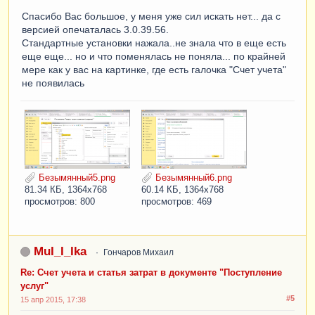
Спасибо Вас большое, у меня уже сил искать нет... да с
версией опечаталась 3.0.39.56.
Стандартные установки нажала..не знала что в еще есть
еще еще... но и что поменялась не поняла... по крайней
мере как у вас на картинке, где есть галочка "Счет учета"
не появилась
Безымянный5.png
Безымянный6.png
81.34 КБ, 1364x768
60.14 КБ, 1364x768
просмотров: 800
просмотров: 469
MuI_I_Ika
Гончаров Михаил
Re: Счет учета и статья затрат в документе "Поступление
услуг"
#5
15 апр 2015, 17:38