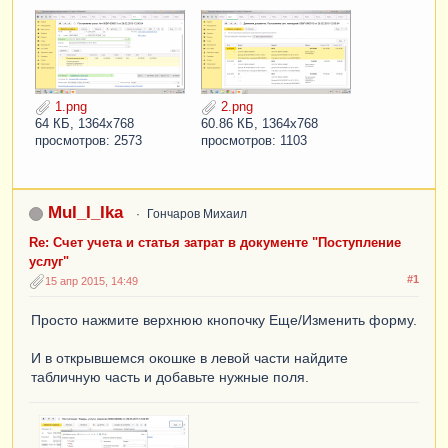
1.png
2.png
64 КБ, 1364x768
60.86 КБ, 1364x768
просмотров: 2573
просмотров: 1103
MuI_I_Ika
Гончаров Михаил
Re: Счет учета и статья затрат в документе "Поступление
услуг"
#1
15 апр 2015, 14:49
Просто нажмите верхнюю кнопочку Еще/Изменить форму.
И в открывшемся окошке в левой части найдите
табличную часть и добавьте нужные поля.