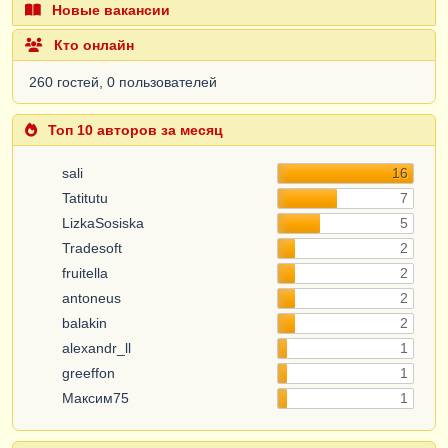
Новые вакансии
Кто онлайн
260 гостей, 0 пользователей
Топ 10 авторов за месяц
sali
16
Tatitutu
7
LizkaSosiska
5
Tradesoft
2
fruitella
2
antoneus
2
balakin
2
alexandr_ll
1
greeffon
1
Максим75
1