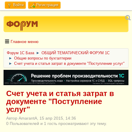
Войти
Регистрация
Главное меню
Форум 1C База
►
ОБЩИЙ ТЕМАТИЧЕСКИЙ ФОРУМ 1С
►
Общие вопросы по бухгалтерии
►
Счет учета и статья затрат в документе "Поступление услуг"
ERID: CQH36pWzJqVJD4xVLsnhcU4hVPNjkBZe8KKxjJiYySyZAz
Счет учета и статья затрат в
документе "Поступление
услуг"
Автор AmarantA, 15 апр 2015, 14:36
0 Пользователей и 1 гость просматривают эту тему.