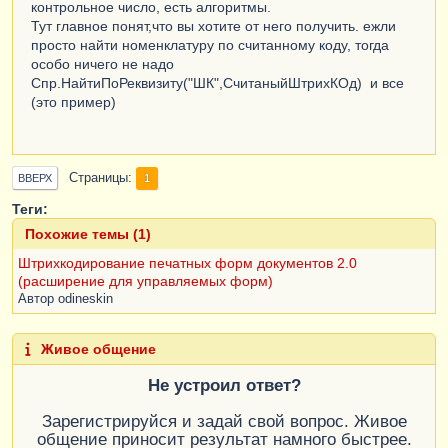
контрольное число, есть алгоритмы.
Тут главное понят,что вы хотите от него получить. ежли
просто найти номенклатуру по считанному коду, тогда
особо ничего не надо
Спр.НайтиПоРеквизиту("ШК",СчитаныйШтрихКОд) и все
(это пример)
Страницы
1
ВВЕРХ
Теги:
Похожие темы (1)
Штрихкодирование печатных форм документов 2.0
(расширение для управляемых форм)
Автор
odineskin
Живое общение
Не устроил ответ?
Зарегистрируйся и задай свой вопрос. Живое
общение приносит результат намного быстрее.