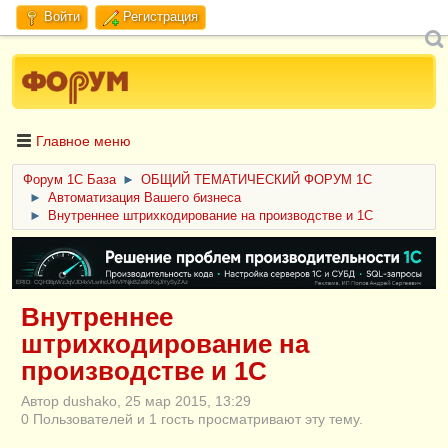
Войти
Регистрация
Главное меню
Форум 1C База
►
ОБЩИЙ ТЕМАТИЧЕСКИЙ ФОРУМ 1С
►
Автоматизация Вашего бизнеса
►
Внутреннее штрихкодирование на производстве и 1С
ERID: CQH36pWzJqVJD4xVLsnhcU4hVPNjkBZe8KKxjJiYySyZAz
Внутреннее
штрихкодирование на
производстве и 1С
Автор dushako, 25 мар 2015, 13:29
0 Пользователей и 1 гость просматривают эту тему.