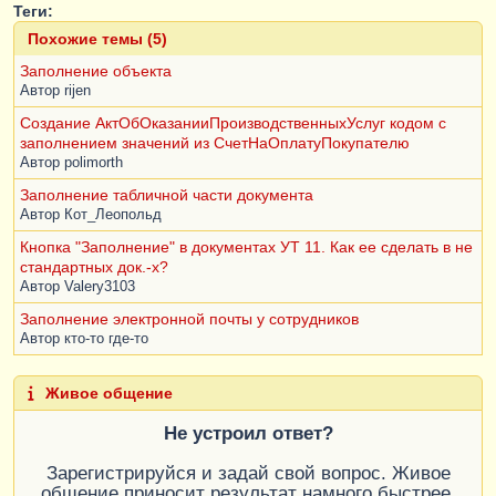
Теги:
Похожие темы (5)
Заполнение объекта
Автор
rijen
Создание АктОбОказанииПроизводственныхУслуг кодом с
заполнением значений из СчетНаОплатуПокупателю
Автор
polimorth
Заполнение табличной части документа
Автор
Кот_Леопольд
Кнопка "Заполнение" в документах УТ 11. Как ее сделать в не
стандартных док.-х?
Автор
Valery3103
Заполнение электронной почты у сотрудников
Автор
кто-то где-то
Живое общение
Не устроил ответ?
Зарегистрируйся и задай свой вопрос. Живое
общение приносит результат намного быстрее.