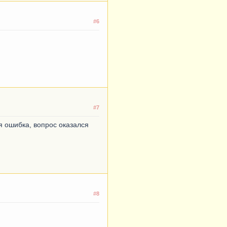
#6
#7
я ошибка, вопрос оказался
#8