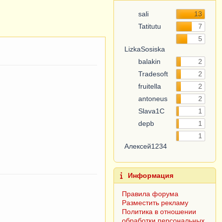
sali
13
Tatitutu
7
5
LizkaSosiska
balakin
2
Tradesoft
2
fruitella
2
antoneus
2
Slava1C
1
depb
1
1
Алексей1234
Информация
Правила форума
Разместить рекламу
Политика в отношении
обработки персональных