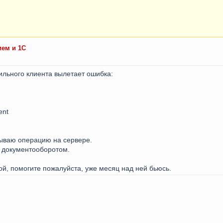
ем и 1С
льного клиента вылетает ошибка:
ent
зываю операцию на сервере.
с документооборотом.
ой, помогите пожалуйста, уже месяц над ней бьюсь.