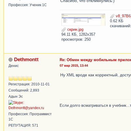
Спасибо, что откликнулись:)
Профессия: Ученик 1С
v8_97B6
0.62 КБ
скачиваний:
скрин.jpg
94.11 КБ, 1282x357
просмотров: 250
Dethmontt
Re: Обмен между мобильным прилож
Денис
07 мар 2015, 13:44
Ну XML вроде как корректный, досту
Регистрация: 2010-11-01
Сообщений: 2,893
Адын Эс
Если долго всматриваться в учебник...
Профессия: Программист
1С
РЕПУТАЦИЯ: 571