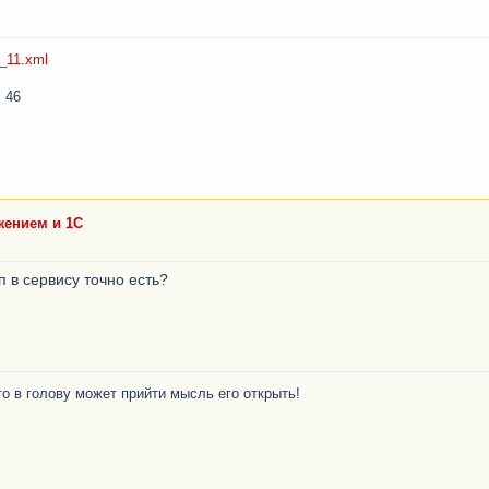
_11.xml
 46
ением и 1С
п в сервису точно есть?
то в голову может прийти мысль его открыть!