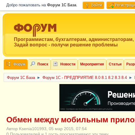
Добро пожаловать на
Форум 1C База
.
Войти
Регистрац
Программистам, бухгалтерам, администраторам,
Задай вопрос - получи решение проблемы
Форум
Поиск
Новости
Мероприятия
Статьи
Разр
Форум 1C База
►
Форум 1С - ПРЕДПРИЯТИЕ 8.0 8.1 8.2 8.3 8.4
►
ERID: CQH36pWzJqVJD4xVLsnhcU4hVPNjkBZe8KKxjJiYySyZAz
Обмен между мобильным прило
Автор Ksenia101993, 05 мар 2015, 07:54
0 Пользователей и 1 гость просматривают эту тему.