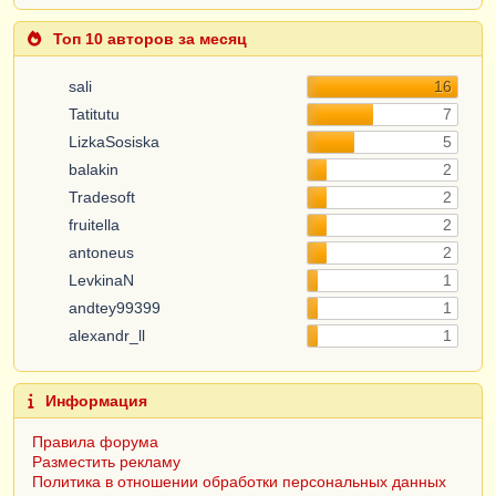
Топ 10 авторов за месяц
sali
16
Tatitutu
7
LizkaSosiska
5
balakin
2
Tradesoft
2
fruitella
2
antoneus
2
LevkinaN
1
andtey99399
1
alexandr_ll
1
Информация
Правила форума
Разместить рекламу
Политика в отношении обработки персональных данных