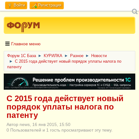
Войти
Регистрация
Главное меню
Форум 1C База
►
КУРИЛКА
►
Разное
►
Новости
►
С 2015 года действует новый порядок уплаты налога по
патенту
ERID: CQH36pWzJqVJD4xVLsnhcU4hVPNjkBZe8KKxjJiYySyZAz
С 2015 года действует новый
порядок уплаты налога по
патенту
Автор news, 16 янв 2015, 15:50
0 Пользователей и 1 гость просматривают эту тему.