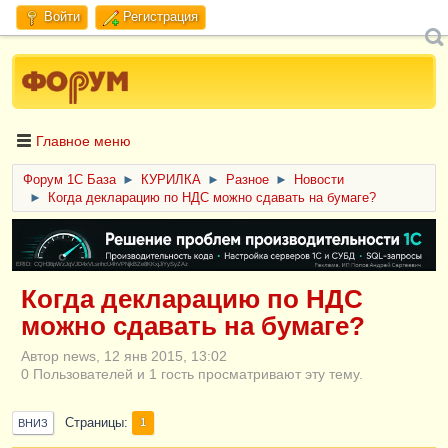
Войти
Регистрация
Главное меню
Форум 1C База
►
КУРИЛКА
►
Разное
►
Новости
►
Когда декларацию по НДС можно сдавать на бумаге?
ERID: CQH36pWzJqVJD4xVLsnhcU4hVPNjkBZe8KKxjJiYySyZAz
Когда декларацию по НДС
можно сдавать на бумаге?
Автор news, 12 янв 2015, 13:02
0 Пользователей и 1 гость просматривают эту тему.
Страницы
1
ВНИЗ