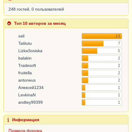
248 гостей, 0 пользователей
Топ 10 авторов за месяц
sali
13
Tatitutu
7
LizkaSosiska
5
balakin
2
Tradesoft
2
fruitella
2
antoneus
2
Алексей1234
1
LevkinaN
1
andtey99399
1
Информация
Правила форума