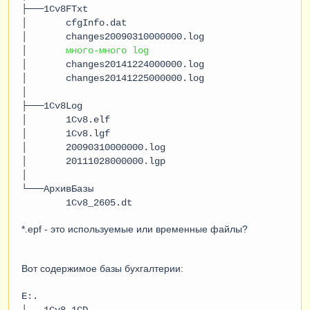
├───1Cv8FTxt
│ cfgInfo.dat
│ changes20090310000000.log
│
много-много log
│ changes20141224000000.log
│ changes20141225000000.log
│
├───1Cv8Log
│ 1Cv8.elf
│ 1Cv8.lgf
│ 20090310000000.log
│ 20111028000000.lgp
│
└───АрхивБазы
1Cv8_2605.dt
*.epf - это используемые или временные файлы?
Вот содержимое базы бухгалтерии:
E:.
│ 1Cv8.1CD