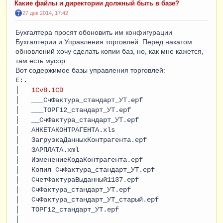
Какие файлы и директории должный быть в базе?
27 дек 2014, 17:42
Бухгалтера просят обоновить им конфигурации
Бухгалтерии и Управления торговлей. Перед накатом
обновлений хочу сделать копии баз, но, как мне кажется,
там есть мусор.
Вот содержимое базы управления торговлей:
E:.
│
1Cv8.1CD
│ ___СчФактура_стандарт_УТ.epf
│ ___ТОРГ12_стандарт_УТ.epf
│ __СчФактура_стандарт_УТ.epf
│ АНКЕТАКОНТРАГЕНТА.xls
│ ЗагрузкаДанныхКонтрагента.epf
│ ЗАРПЛАТА.xml
│ ИзменениеКодаКонтрагента.epf
│ Копия СчФактура_стандарт_УТ.epf
│ СчетФактураВыданный1137.epf
│ СчФактура_стандарт_УТ.epf
│ СчФактура_стандарт_УТ_старый.epf
│ ТОРГ12_стандарт_УТ.epf
│