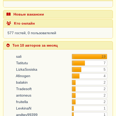
Новые вакансии
Кто онлайн
577 гостей, 0 пользователей
Топ 10 авторов за месяц
sali
19
Tatitutu
7
LizkaSosiska
5
Afinogen
4
balakin
2
Tradesoft
2
antoneus
2
fruitella
2
LevkinaN
1
andtey99399
1