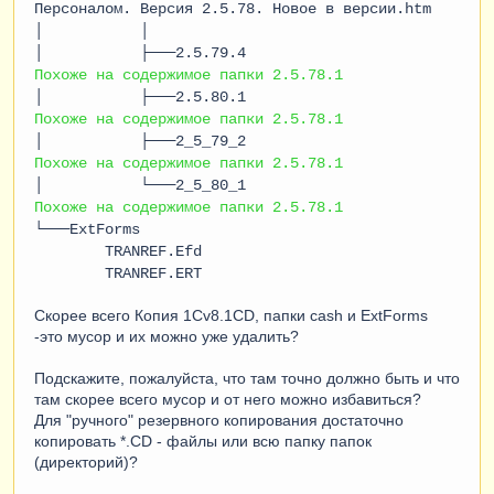
Персоналом. Версия 2.5.78. Новое в версии.htm
│ │
│ ├───2.5.79.4
Похоже на содержимое папки 2.5.78.1
│ ├───2.5.80.1
Похоже на содержимое папки 2.5.78.1
│ ├───2_5_79_2
Похоже на содержимое папки 2.5.78.1
│ └───2_5_80_1
Похоже на содержимое папки 2.5.78.1
└───ExtForms
TRANREF.Efd
TRANREF.ERT
Скорее всего Копия 1Cv8.1CD, папки cash и ExtForms
-это мусор и их можно уже удалить?
Подскажите, пожалуйста, что там точно должно быть и что
там скорее всего мусор и от него можно избавиться?
Для "ручного" резервного копирования достаточно
копировать *.CD - файлы или всю папку папок
(директорий)?