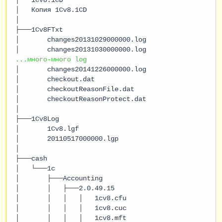
│ Копия 1Cv8.1CD
│
├───1Cv8FTxt
│ changes20131029000000.log
│ changes20131030000000.log
...много-много log
│ changes20141226000000.log
│ checkout.dat
│ checkoutReasonFile.dat
│ checkoutReasonProtect.dat
│
├───1Cv8Log
│ 1Cv8.lgf
│ 20110517000000.lgp
│
├───cash
│ └───1c
│ ├───Accounting
│ │ ├───2.0.49.15
│ │ │ │ 1cv8.cfu
│ │ │ │ 1cv8.cuc
│ │ │ │ 1cv8.mft