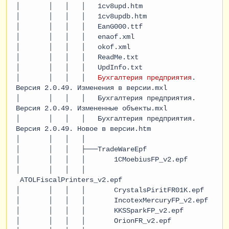
│ │ │ │ 1cv8upd.htm
│ │ │ │ 1cv8updb.htm
│ │ │ │ EanG000.ttf
│ │ │ │ enaof.xml
│ │ │ │ okof.xml
│ │ │ │ ReadMe.txt
│ │ │ │ UpdInfo.txt
│ │ │ │
Бухгалтерия предприятия
.
Версия 2.0.49. Изменения в версии.mxl
│ │ │ │ Бухгалтерия предприятия.
Версия 2.0.49. Измененные объекты.mxl
│ │ │ │ Бухгалтерия предприятия.
Версия 2.0.49. Новое в версии.htm
│ │ │ │
│ │ │ ├───TradeWareEpf
│ │ │ │ 1CMoebiusFP_v2.epf
│ │ │ │
ATOLFiscalPrinters_v2.epf
│ │ │ │ CrystalsPiritFR01K.epf
│ │ │ │ IncotexMercuryFP_v2.epf
│ │ │ │ KKSSparkFP_v2.epf
│ │ │ │ OrionFR_v2.epf