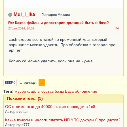
MuI_I_Ika
Гончаров Михаил
Re: Какие файлы и директории должный быть в базе?
#3
27 дек 2014, 20:51
cash скорее всего какой-то временный кеш, который
впринципе можно удалить. Про обработки я говорил про
epf, erf
Копию cd можно удалить, если она не нужна.
Страницы
1
ВВЕРХ
Теги:
мусор
файлы
состав базы
База
обновление
Похожие темы (5)
ОС стоимостью до 40000 , какие проводки в 1с8
Автор
svetlam
Какие взносы и налоги платить ИП УПС доходы 6 процентов?
Автор
byte777