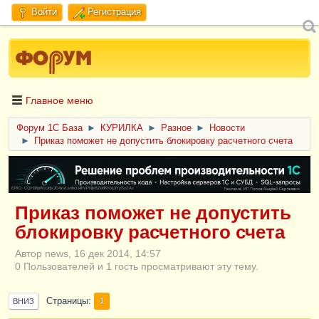
Войти
Регистрация
Главное меню
Форум 1C База
►
КУРИЛКА
►
Разное
►
Новости
►
Приказ поможет не допустить блокировку расчетного счета
ERID: CQH36pWzJqVJD4xVLsnhcU4hVPNjkBZe8KKxjJiYySyZAz
Приказ поможет не допустить
блокировку расчетного счета
Автор news, 16 дек 2014, 14:57
0 Пользователей и 1 гость просматривают эту тему.
Страницы
1
ВНИЗ