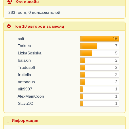
Кто онлайн
283 гостя, 0 пользователей
Топ 10 авторов за месяц
sali
16
Tatitutu
7
LizkaSosiska
5
balakin
2
Tradesoft
2
fruitella
2
antoneus
2
nik9997
1
AlexMainCoon
1
Slava1C
1
Информация