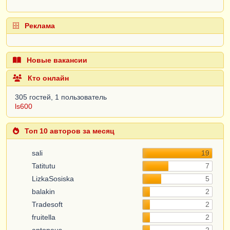
Реклама
Новые вакансии
Кто онлайн
305 гостей, 1 пользователь
ls600
Топ 10 авторов за месяц
sali
19
Tatitutu
7
LizkaSosiska
5
balakin
2
Tradesoft
2
fruitella
2