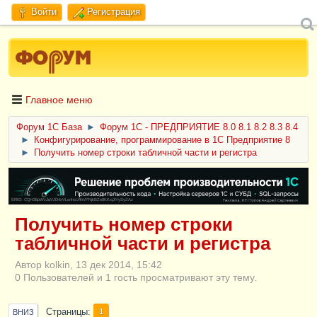
Войти
Регистрация
Главное меню
Форум 1C База
►
Форум 1С - ПРЕДПРИЯТИЕ 8.0 8.1 8.2 8.3 8.4
►
Конфигурирование, программирование в 1С Предприятие 8
►
Получить номер строки табличной части и регистра
ERID: CQH36pWzJqVJD4xVLsnhcU4hVPNjkBZe8KKxjJiYySyZAz
Получить номер строки
табличной части и регистра
Автор kolkin, 13 дек 2014, 15:42
0 Пользователей и 1 гость просматривают эту тему.
Страницы
1
ВНИЗ