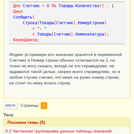
Для
Счетчик
=
 0 
По
Товары
.
Количество
()
-
 1 
Цикл
Сообщить
(
Строка
(
Товары
[
Счетчик
].
НомерСтроки
)
+
 ": "

+
Товары
[
Счетчик
].
Номенклатура
);
КонецЦикла
;
Индекс (в примере его значение хранится в переменной
Счетчик) и Номер строки обычно отличаются на 1, но
точно не могу сказать, всегда ли это справедливо, не
задавался такой целью, скорее всего справедливо, но в
любом случае считаю, что имея на руках номер строки,
не стоит по нему искать строку.
Страницы
1
ВВЕРХ
Теги:
Похожие темы (5)
8.2 Частичная группировка данных таблицы значений