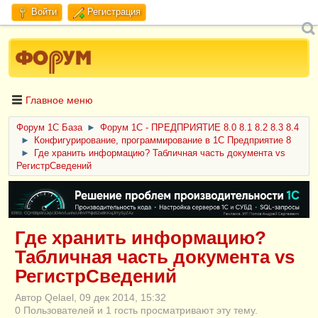
Войти
Регистрация
Главное меню
Форум 1C База
►
Форум 1С - ПРЕДПРИЯТИЕ 8.0 8.1 8.2 8.3 8.4
►
Конфигурирование, программирование в 1С Предприятие 8
►
Где хранить информацию? Табличная часть документа vs
РегистрСведений
ERID: CQH36pWzJqVJD4xVLsnhcU4hVPNjkBZe8KKxjJiYySyZAz
Где хранить информацию?
Табличная часть документа vs
РегистрСведений
Автор Qelael, 09 дек 2014, 15:32
0 Пользователей и 1 гость просматривают эту тему.