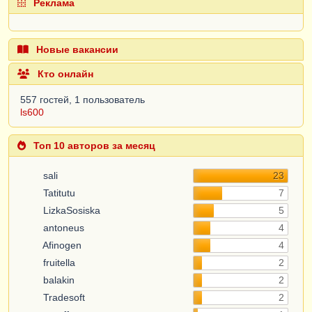
Реклама
Новые вакансии
Кто онлайн
557 гостей, 1 пользователь
ls600
Топ 10 авторов за месяц
sali
23
Tatitutu
7
LizkaSosiska
5
antoneus
4
Afinogen
4
fruitella
2
balakin
2
Tradesoft
2