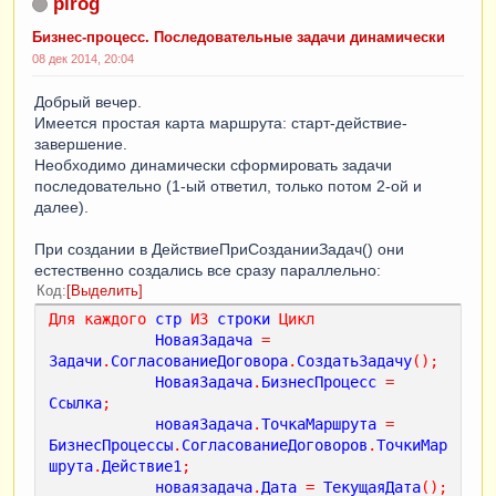
pirog
Бизнес-процесс. Последовательные задачи динамически
08 дек 2014, 20:04
Добрый вечер.
Имеется простая карта маршрута: старт-действие-
завершение.
Необходимо динамически сформировать задачи
последовательно (1-ый ответил, только потом 2-ой и
далее).
При создании в ДействиеПриСозданииЗадач() они
естественно создались все сразу параллельно:
Код
Выделить
Для
каждого
стр
ИЗ
строки
Цикл
НоваяЗадача
=
Задачи
.
СогласованиеДоговора
.
СоздатьЗадачу
();
НоваяЗадача
.
БизнесПроцесс
=
Ссылка
;
новаяЗадача
.
ТочкаМаршрута
=
БизнесПроцессы
.
СогласованиеДоговоров
.
ТочкиМар
шрута
.
Действие1
;
новаязадача
.
Дата
=
ТекущаяДата
();