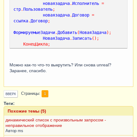
новаязадача
.
Исполнитель
=
стр
.
Пользователь
;
новаязадача
.
Договор
=
ссылка
.
Договор
;
ФормируемыеЗадачи
.
Добавить
(
НоваяЗадача
);
НоваяЗадача
.
Записать
();
КонецЦикла
;
Можно как-то что-то выкрутить? Или снова unreal?
Заранее, спасибо.
Страницы
1
ВВЕРХ
Теги:
Похожие темы (5)
динамический список с произвольным запросом -
неправильное отображение
Автор
ms