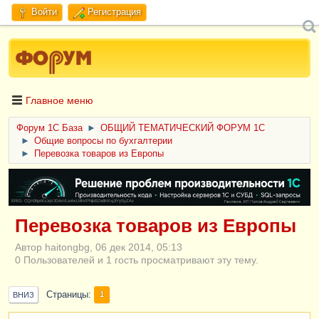
Войти
Регистрация
Главное меню
Форум 1C База
►
ОБЩИЙ ТЕМАТИЧЕСКИЙ ФОРУМ 1С
►
Общие вопросы по бухгалтерии
►
Перевозка товаров из Европы
ERID: CQH36pWzJqVJD4xVLsnhcU4hVPNjkBZe8KKxjJiYySyZAz
Перевозка товаров из Европы
Автор haitongbg, 06 дек 2014, 05:13
0 Пользователей и 1 гость просматривают эту тему.
Страницы
1
ВНИЗ