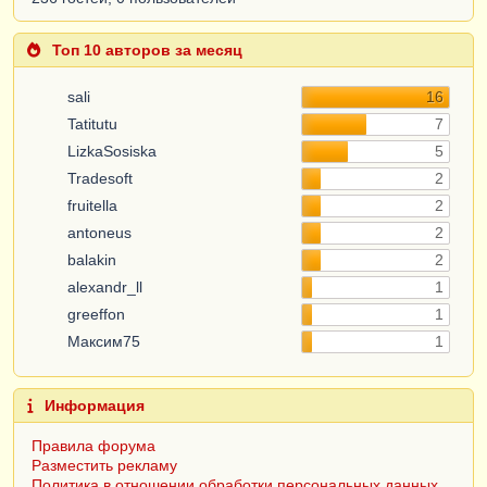
Топ 10 авторов за месяц
sali
16
Tatitutu
7
LizkaSosiska
5
Tradesoft
2
fruitella
2
antoneus
2
balakin
2
alexandr_ll
1
greeffon
1
Максим75
1
Информация
Правила форума
Разместить рекламу
Политика в отношении обработки персональных данных