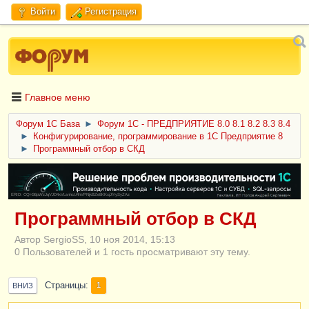
Войти
Регистрация
Главное меню
Форум 1C База
►
Форум 1С - ПРЕДПРИЯТИЕ 8.0 8.1 8.2 8.3 8.4
►
Конфигурирование, программирование в 1С Предприятие 8
►
Программный отбор в СКД
ERID: CQH36pWzJqVJD4xVLsnhcU4hVPNjkBZe8KKxjJiYySyZAz
Программный отбор в СКД
Автор SergioSS, 10 ноя 2014, 15:13
0 Пользователей и 1 гость просматривают эту тему.
Страницы
1
ВНИЗ