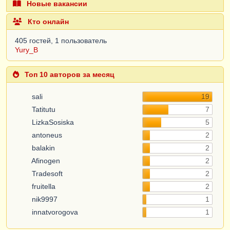
Новые вакансии
Кто онлайн
405 гостей, 1 пользователь
Yury_B
Топ 10 авторов за месяц
sali
19
Tatitutu
7
LizkaSosiska
5
antoneus
2
balakin
2
Afinogen
2
Tradesoft
2
fruitella
2
nik9997
1
innatvorogova
1