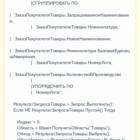
|СГРУППИРОВАТЬ ПО
| ЗаказПокупателяТовары.ЗапрашиваемоеНаименовани
е,
| ЗаказПокупателяТовары.Номенклатура,
| ЗаказПокупателяТовары.НовоеНаименование,
| ЗаказПокупателяТовары.Номенклатура.БазоваяЕдиниц
аИзмерения,
| ЗаказПокупателяТовары.НомерЛота,
| ЗаказПокупателяТовары.КоличествоВПроизводство
|
|УПОРЯДОЧИТЬ ПО
| НомерЛота";
РезультатЗапросаТовары = Запрос.Выполнить();
Если НЕ РезультатЗапросаТовары.Пустой() Тогда
Индекс = 0;
Область = Макет.ПолучитьОбласть("Товары");
Обход = РезультатЗапросаТовары.Выбрать();
ОбходТовары = РезультатЗапросаТовары.Выбрать();