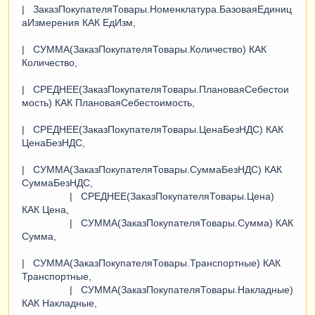
| ЗаказПокупателяТовары.Номенклатура.БазоваяЕдиниц
аИзмерения КАК ЕдИзм,
| СУММА(ЗаказПокупателяТовары.Количество) КАК
Количество,
| СРЕДНЕЕ(ЗаказПокупателяТовары.ПлановаяСебестои
мость) КАК ПлановаяСебестоимость,
| СРЕДНЕЕ(ЗаказПокупателяТовары.ЦенаБезНДС) КАК
ЦенаБезНДС,
| СУММА(ЗаказПокупателяТовары.СуммаБезНДС) КАК
СуммаБезНДС,
| СРЕДНЕЕ(ЗаказПокупателяТовары.Цена)
КАК Цена,
| СУММА(ЗаказПокупателяТовары.Сумма) КАК
Сумма,
| СУММА(ЗаказПокупателяТовары.Транспортные) КАК
Транспортные,
| СУММА(ЗаказПокупателяТовары.Накладные)
КАК Накладные,