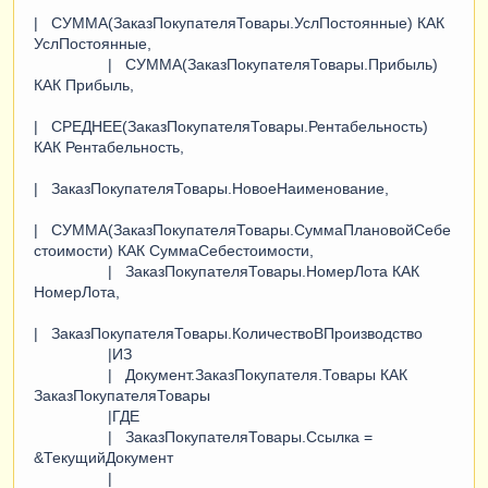
| СУММА(ЗаказПокупателяТовары.УслПостоянные) КАК
УслПостоянные,
| СУММА(ЗаказПокупателяТовары.Прибыль)
КАК Прибыль,
| СРЕДНЕЕ(ЗаказПокупателяТовары.Рентабельность)
КАК Рентабельность,
| ЗаказПокупателяТовары.НовоеНаименование,
| СУММА(ЗаказПокупателяТовары.СуммаПлановойСебе
стоимости) КАК СуммаСебестоимости,
| ЗаказПокупателяТовары.НомерЛота КАК
НомерЛота,
| ЗаказПокупателяТовары.КоличествоВПроизводство
|ИЗ
| Документ.ЗаказПокупателя.Товары КАК
ЗаказПокупателяТовары
|ГДЕ
| ЗаказПокупателяТовары.Ссылка =
&ТекущийДокумент
|