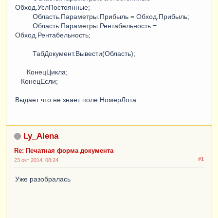
Обход.УслПостоянные;
Область.Параметры.Прибыль = Обход.Прибыль;
Область.Параметры.Рентабельность =
Обход.Рентабельность;
ТабДокумент.Вывести(Область);
КонецЦикла;
КонецЕсли;
Выдает что не знает поле НомерЛота
Ly_Alena
Re: Печатная форма документа
#1
23 окт 2014, 08:24
Уже разобралась