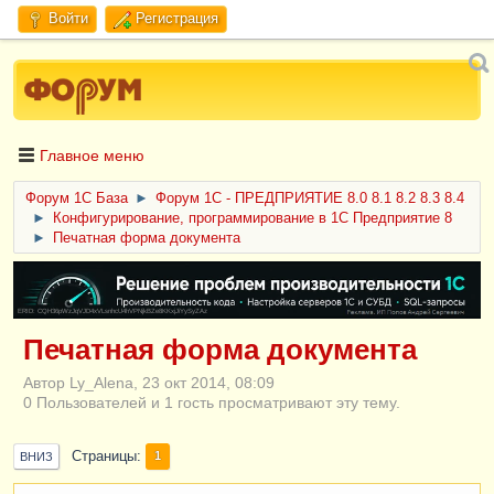
Войти
Регистрация
Главное меню
Форум 1C База
►
Форум 1С - ПРЕДПРИЯТИЕ 8.0 8.1 8.2 8.3 8.4
►
Конфигурирование, программирование в 1С Предприятие 8
►
Печатная форма документа
ERID: CQH36pWzJqVJD4xVLsnhcU4hVPNjkBZe8KKxjJiYySyZAz
Печатная форма документа
Автор Ly_Alena, 23 окт 2014, 08:09
0 Пользователей и 1 гость просматривают эту тему.
Страницы
1
ВНИЗ