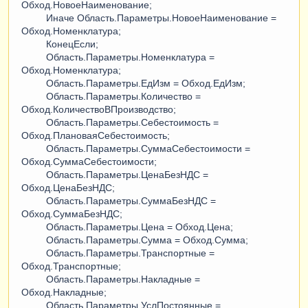
Обход.НовоеНаименование;
Иначе Область.Параметры.НовоеНаименование =
Обход.Номенклатура;
КонецЕсли;
Область.Параметры.Номенклатура =
Обход.Номенклатура;
Область.Параметры.ЕдИзм = Обход.ЕдИзм;
Область.Параметры.Количество =
Обход.КоличествоВПроизводство;
Область.Параметры.Себестоимость =
Обход.ПлановаяСебестоимость;
Область.Параметры.СуммаСебестоимости =
Обход.СуммаСебестоимости;
Область.Параметры.ЦенаБезНДС =
Обход.ЦенаБезНДС;
Область.Параметры.СуммаБезНДС =
Обход.СуммаБезНДС;
Область.Параметры.Цена = Обход.Цена;
Область.Параметры.Сумма = Обход.Сумма;
Область.Параметры.Транспортные =
Обход.Транспортные;
Область.Параметры.Накладные =
Обход.Накладные;
Область.Параметры.УслПостоянные =