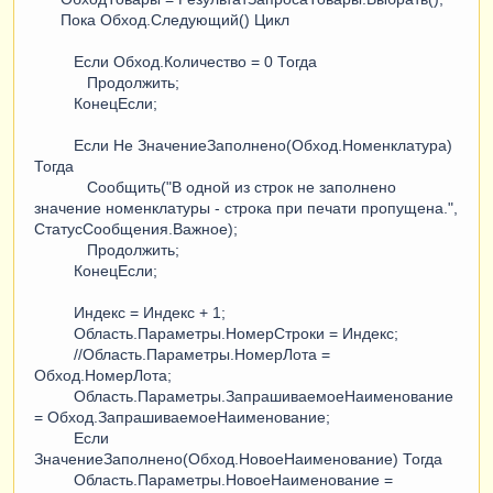
Пока Обход.Следующий() Цикл
Если Обход.Количество = 0 Тогда
Продолжить;
КонецЕсли;
Если Не ЗначениеЗаполнено(Обход.Номенклатура)
Тогда
Сообщить("В одной из строк не заполнено
значение номенклатуры - строка при печати пропущена.",
СтатусСообщения.Важное);
Продолжить;
КонецЕсли;
Индекс = Индекс + 1;
Область.Параметры.НомерСтроки = Индекс;
//Область.Параметры.НомерЛота =
Обход.НомерЛота;
Область.Параметры.ЗапрашиваемоеНаименование
= Обход.ЗапрашиваемоеНаименование;
Если
ЗначениеЗаполнено(Обход.НовоеНаименование) Тогда
Область.Параметры.НовоеНаименование =