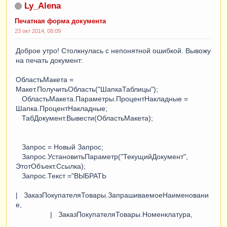
Ly_Alena
Печатная форма документа
23 окт 2014, 08:09
Доброе утро! Столкнулась с непонятной ошибкой. Вывожу
на печать документ:
ОбластьМакета =
Макет.ПолучитьОбласть("ШапкаТаблицы");
ОбластьМакета.Параметры.ПроцентНакладные =
Шапка.ПроцентНакладные;
ТабДокумент.Вывести(ОбластьМакета);
Запрос = Новый Запрос;
Запрос.УстановитьПараметр("ТекущийДокумент",
ЭтотОбъект.Ссылка);
Запрос.Текст ="ВЫБРАТЬ
| ЗаказПокупателяТовары.ЗапрашиваемоеНаименовани
е,
| ЗаказПокупателяТовары.Номенклатура,