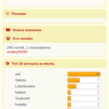
Реклама
Новые вакансии
Кто онлайн
245 гостей, 1 пользователь
andtey99399
Топ 10 авторов за месяц
sali
19
Tatitutu
7
LizkaSosiska
5
balakin
2
Tradesoft
2
fruitella
2