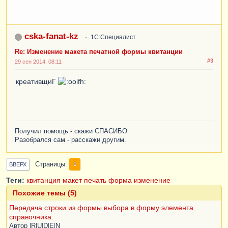
cska-fanat-kz
1С:Специалист
Re: Изменение макета печатной формы квитанции
#3
29 сен 2014, 08:11
креативщиГ
Получил помощь - скажи СПАСИБО.
Разобрался сам - расскажи другим.
Страницы
1
ВВЕРХ
Теги:
квитанция
макет
печать
форма
изменение
Похожие темы (5)
Передача строки из формы выбора в форму элемента
справочника.
Автор
|R|U|D|E|N