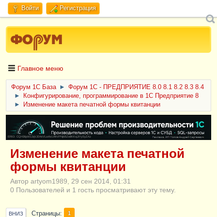
Войти
Регистрация
Главное меню
Форум 1C База
►
Форум 1С - ПРЕДПРИЯТИЕ 8.0 8.1 8.2 8.3 8.4
►
Конфигурирование, программирование в 1С Предприятие 8
►
Изменение макета печатной формы квитанции
ERID: CQH36pWzJqVJD4xVLsnhcU4hVPNjkBZe8KKxjJiYySyZAz
Изменение макета печатной
формы квитанции
Автор artyom1989, 29 сен 2014, 01:31
0 Пользователей и 1 гость просматривают эту тему.
Страницы
1
ВНИЗ