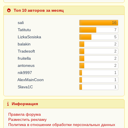
Топ 10 авторов за месяц
sali
16
Tatitutu
7
LizkaSosiska
5
balakin
2
Tradesoft
2
fruitella
2
antoneus
2
nik9997
1
AlexMainCoon
1
Slava1C
1
Информация
Правила форума
Разместить рекламу
Политика в отношении обработки персональных данных