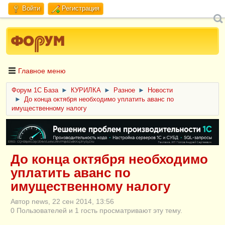
Войти
Регистрация
Главное меню
Форум 1C База
►
КУРИЛКА
►
Разное
►
Новости
►
До конца октября необходимо уплатить аванс по
имущественному налогу
ERID: CQH36pWzJqVJD4xVLsnhcU4hVPNjkBZe8KKxjJiYySyZAz
До конца октября необходимо
уплатить аванс по
имущественному налогу
Автор news, 22 сен 2014, 13:56
0 Пользователей и 1 гость просматривают эту тему.