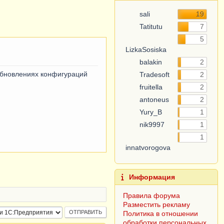
sali
19
Tatitutu
7
5
LizkaSosiska
balakin
2
обновлениях конфигураций
Tradesoft
2
fruitella
2
antoneus
2
Yury_B
1
nik9997
1
1
innatvorogova
Информация
Правила форума
Разместить рекламу
Политика в отношении
обработки персональных