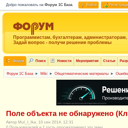
Добро пожаловать на
Форум 1C База
.
Войти
Регистрац
Программистам, бухгалтерам, администраторам,
Задай вопрос - получи решение проблемы
Форум
Поиск
Новости
Мероприятия
Статьи
Разр
Форум 1C База
►
Wiki
►
Общетематические материалы
►
Ошибки
ERID: CQH36pWzJqVJD4xVLsnhcU4hVPNjkBZe8KKxjJiYySyZAz
Поле объекта не обнаружено (К
Автор MuI_I_Ika, 10 сен 2014, 12:31
0 Пользователей и 1 гость просматривают эту тему.