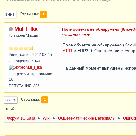
Страницы
1
ВНИЗ
MuI_I_Ika
Поле объекта не обнаружено (КлючО
Гончаров Михаил
10 сен 2014, 12:31
Поле объекта не обнаружено (Ключ
УТ11
и ERP2.0. Она проявляется при
Регистрация: 2012-08-15
Сообщений: 7,147
На данный момент выпущены исправ
Профессия: Программист
1С
РЕПУТАЦИЯ: 896
Страницы
1
ВВЕРХ
Теги:
Форум 1C База
►
Wiki
►
Общетематические материалы
►
Ошибки