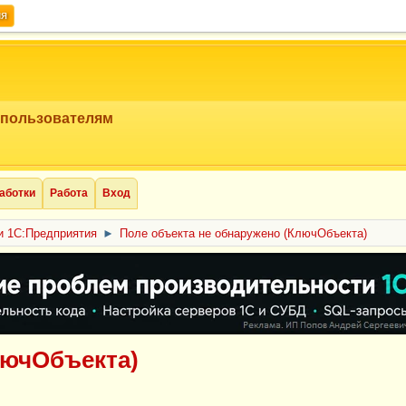
ия
 пользователям
аботки
Работа
Вход
 1С:Предприятия
►
Поле объекта не обнаружено (КлючОбъекта)
лючОбъекта)