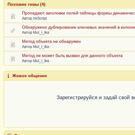
Похожие темы (4)
Пропадают заголовки полей таблицы формы динамическ
Автор
mrScript
Обнаружено дублирование ключевых значений в колонке
Автор
MuI_I_Ika
Метод объекта не обнаружен
Автор
MuI_I_Ika
Метод не может быть вызван для данного объекта
Автор
MuI_I_Ika
Живое общение
Зарегистрируйся и задай свой 