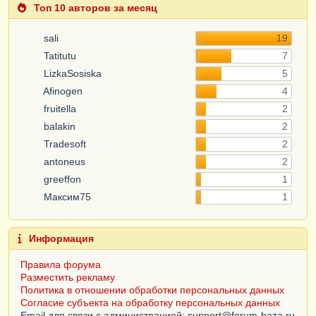
Топ 10 авторов за месяц
sali
19
Tatitutu
7
LizkaSosiska
5
Afinogen
4
fruitella
2
balakin
2
Tradesoft
2
antoneus
2
greeffon
1
Максим75
1
Информация
Правила форума
Разместить рекламу
Политика в отношении обработки персональных данных
Согласие субъекта на обработку персональных данных
Email для связи с администрацией: