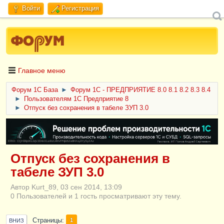
Войти
Регистрация
Главное меню
Форум 1C База
►
Форум 1С - ПРЕДПРИЯТИЕ 8.0 8.1 8.2 8.3 8.4
►
Пользователям 1С Предприятие 8
►
Отпуск без сохранения в табеле ЗУП 3.0
ERID: CQH36pWzJqVJD4xVLsnhcU4hVPNjkBZe8KKxjJiYySyZAz
Отпуск без сохранения в
табеле ЗУП 3.0
Автор Kurt_89, 03 сен 2014, 13:09
0 Пользователей и 1 гость просматривают эту тему.
Страницы
1
ВНИЗ