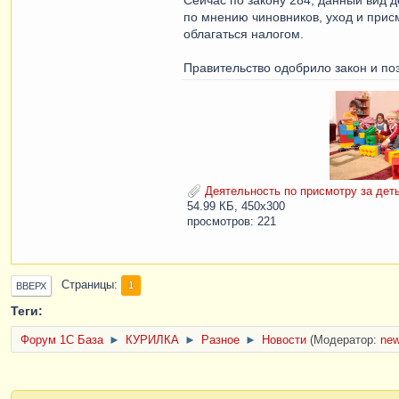
по мнению чиновников, уход и прис
облагаться налогом.
Правительство одобрило закон и поэ
Деятельность по присмотру за деть
54.99 КБ, 450x300
просмотров: 221
Страницы
1
ВВЕРХ
Теги:
Форум 1C База
►
КУРИЛКА
►
Разное
►
Новости
(Модератор:
ne