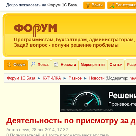
Добро пожаловать на
Форум 1C База
.
Войти
Регистрац
Программистам, бухгалтерам, администраторам,
Задай вопрос - получи решение проблемы
Форум
Поиск
Новости
Мероприятия
Статьи
Разр
Форум 1C База
►
КУРИЛКА
►
Разное
►
Новости
(Модератор:
ne
ERID: CQH36pWzJqVJD4xVLsnhcU4hVPNjkBZe8KKxjJiYySyZAz
Деятельность по присмотру за 
Автор news, 28 авг 2014, 17:32
0 Пользователей и 1 гость просматривают эту тему.