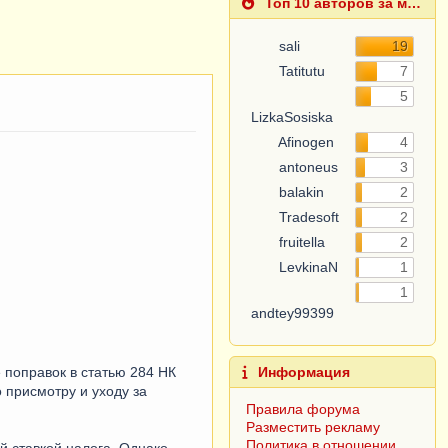
Топ 10 авторов за месяц
sali
19
Tatitutu
7
LizkaSosiska
5
Afinogen
4
antoneus
3
balakin
2
Tradesoft
2
fruitella
2
LevkinaN
1
andtey99399
1
Информация
Правила форума
 поправок в статью 284 НК
Разместить рекламу
 присмотру и уходу за
Политика в отношении
обработки персональных
данных
й ставкой налога. Однако,