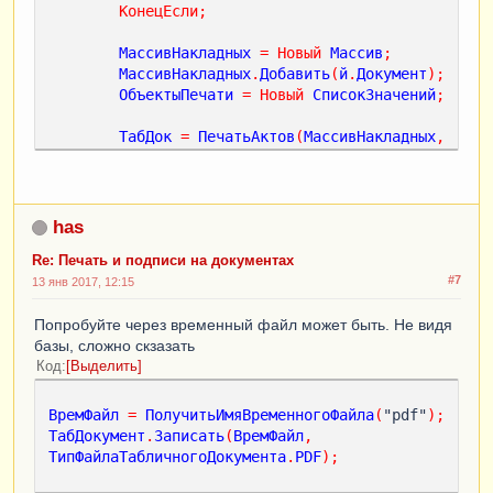
КонецЕсли
;
МассивНакладных
=
Новый
Массив
;
МассивНакладных
.
Добавить
(
й
.
Документ
);
ОбъектыПечати
=
Новый
СписокЗначений
;
ТабДок
=
ПечатьАктов
(
МассивНакладных
,
ОбъектыПечати
,
ИСТИНА
,
Истина
);
ИмяФайла
=
 "/home/ExchangeLocal/Акт 
выполненных работ.PDF"
;
has
ТабДок
.
Записать
(
ИмяФайла
,
Re: Печать и подписи на документах
ТипФайлаТабличногоДокумента
.
PDF
);
#7
13 янв 2017, 12:15
Если
ЗначениеЗаполнено
(
й
.
Счет
)
Тогда
Попробуйте через временный файл может быть. Не видя
МассивНакладных
=
Новый
Массив
;
базы, сложно скзазать
МассивНакладных
.
Добавить
(
й
.
Счет
);
ТабСчет
=
Код
Выделить
ПечатьСчетов
(
МассивНакладных
,
ОбъектыПечати
);
ВремФайл
=
ПолучитьИмяВременногоФайла
(
"pdf"
);
ИмяФайла1
=
 "/home/ExchangeLocal/
ТабДокумент
.
Записать
(
ВремФайл
,
Счет на оплату.PDF"
;
ТипФайлаТабличногоДокумента
.
PDF
);
ТабСчет
.
Записать
(
ИмяФайла1
,
ТипФайлаТабличногоДокумента
.
PDF
);