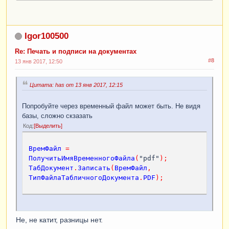
ИначеЕсли
ЗначениеЗаполнено
(
й
.
СчетФактура
)
Тогда
МассивНакладных
=
Новый
Массив
;
Igor100500
МассивНакладных
.
Добавить
(
й
.
СчетФактура
);
Re: Печать и подписи на документах
ТабСчет
=
#8
13 янв 2017, 12:50
ПечатьСчетовФактур
(
МассивНакладных
,
ОбъектыПечати
);
Цитата: has от 13 янв 2017, 12:15
ИмяФайла2
=
 "/home/ExchangeLocal/
Счет-фактура.PDF"
;
Попробуйте через временный файл может быть. Не видя
ТабСчет
.
Записать
(
ИмяФайла2
,
базы, сложно скзазать
ТипФайлаТабличногоДокумента
.
PDF
);
Код
Выделить
КонецЕсли
;
ВремФайл
=
Если
ЗначениеЗаполнено
(
й
.
Претензия
)
ПолучитьИмяВременногоФайла
(
"pdf"
);
Тогда
ТабДокумент
.
Записать
(
ВремФайл
,
МассивНакладных
=
Новый
Массив
;
ТипФайлаТабличногоДокумента
.
PDF
);
МассивНакладных
.
Добавить
(
й
.
Претензия
);
ТабПретензия
=
ПечатьПретензий
(
МассивНакладных
,
Не, не катит, разницы нет.
ОбъектыПечати
);