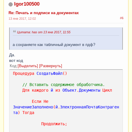
Igor100500
Re: Печать и подписи на документах
#6
13 янв 2017, 12:02
Цитата: has от 13 янв 2017, 11:55
а сохраняете как табличный документ в пдф?
Да.
вот код
Код
Выделить
Развернуть
Процедура
СоздатьФайл
()
// Вставить содержимое обработчика.
Для
каждого
й
из
Объект
.
Документы
Цикл
Если
Не
ЗначениеЗаполнено
(
й
.
ЭлектроннаяПочтаКонтраген
та
)
Тогда
Продолжить
;