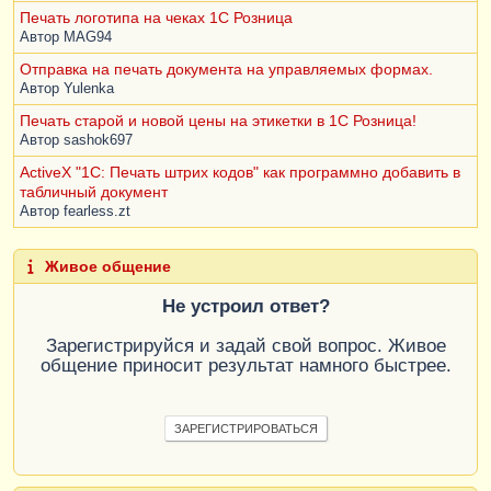
Профиль
.
АдресСервераPOP3
=
 "pop.mail.ru"
;
Печать логотипа на чеках 1С Розница
Профиль
.
ПортPOP3
=
 995
;
Автор
MAG94
Профиль
.
ПортSMTP
=
 465
;
Отправка на печать документа на управляемых формах.
Профиль
.
Пользователь
=
 "123@mail.ru"
;
Автор
Yulenka
Профиль
.
Пароль
=
 "123456"
;
Профиль
.
ПользовательSMTP
=
 "123@mail.ru"
;
Печать старой и новой цены на этикетки в 1С Розница!
Профиль
.
ПарольSMTP
=
 "123456"
;
Автор
sashok697
Профиль
.
АутентификацияSMTP
=
ActiveX "1С: Печать штрих кодов" как программно добавить в
СпособSMTPАутентификации
.
Login
;
табличный документ
Профиль
.
ИспользоватьSSLPOP3
=
Истина
;
Автор
fearless.zt
Профиль
.
ИспользоватьSSLSMTP
=
Истина
;
Почта
=
Новый
ИнтернетПочта
;
Живое общение
// Создадим почтовое сообщение
Не устроил ответ?
Для
каждого
й
из
объект
.
Документы
Цикл
Письмо
=
Новый
ИнтернетПочтовоеСообщение
;
Зарегистрируйся и задай свой вопрос. Живое
общение приносит результат намного быстрее.
Текст
=
Письмо
.
Вложения
.
Добавить
(
ИмяФайла
);
Текст
=
ЗАРЕГИСТРИРОВАТЬСЯ
Письмо
.
Вложения
.
Добавить
(
ИмяФайла1
);
Попытка
Исключение
Текст
=