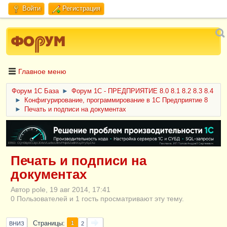
Войти
Регистрация
Главное меню
Форум 1C База
►
Форум 1С - ПРЕДПРИЯТИЕ 8.0 8.1 8.2 8.3 8.4
►
Конфигурирование, программирование в 1С Предприятие 8
►
Печать и подписи на документах
ERID: CQH36pWzJqVJD4xVLsnhcU4hVPNjkBZe8KKxjJiYySyZAz
Печать и подписи на
документах
Автор pole, 19 авг 2014, 17:41
0 Пользователей и 1 гость просматривают эту тему.
Страницы
1
ВНИЗ
2