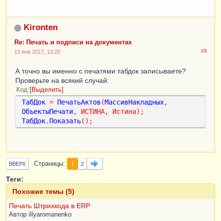
ИмяФайла3
=
 "/home/ExchangeLocal/
Претензия.PDF"
;
Kironten
ТабПретензия
.
Записать
(
ИмяФайла3
,
ТипФайлаТабличногоДокумента
.
PDF
);
Re: Печать и подписи на документах
КонецЕсли
;
#9
13 янв 2017, 13:20
А точно вы именно с печатями табдок записываете?
КонецЦикла
;
Проверьте на всякий случай:
Код
Выделить
ТабДок
=
ПечатьАктов
(
МассивНакладных
,
УстановитьСоединение
(
ИмяФайла
,
ИмяФайла1
,
ИмяФа
ОбъектыПечати
,
ИСТИНА
,
Истина
);
йла2
,
ИмяФайла3
);
ТабДок
.
Показать
();
КонецПроцедуры
//Отправкапоимейлу
Страницы
1
ВВЕРХ
2
Процедура
Теги:
УстановитьСоединение
(
ИмяФайла
,
ИмяФайла1
,
ИмяФа
йла2
,
ИмяФайла3
)
Похожие темы (5)
Профиль
=
Новый
ИнтернетПочтовыйПрофиль
;
Печать Штрихкода в ERP
Профиль
.
АдресСервераSMTP
=
Автор
illyaromanenko
"smtp.mail.ru"
;