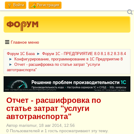
Войти
Регистрация
Главное меню
Форум 1C База
►
Форум 1С - ПРЕДПРИЯТИЕ 8.0 8.1 8.2 8.3 8.4
►
Конфигурирование, программирование в 1С Предприятие 8
►
Отчет - расшифровка по статье затрат "услуги
автотранспорта"
ERID: CQH36pWzJqVJD4xVLsnhcU4hVPNjkBZe8KKxjJiYySyZAz
Отчет - расшифровка по
статье затрат "услуги
автотранспорта"
Автор marismur, 18 авг 2014, 12:56
0 Пользователей и 1 гость просматривают эту тему.