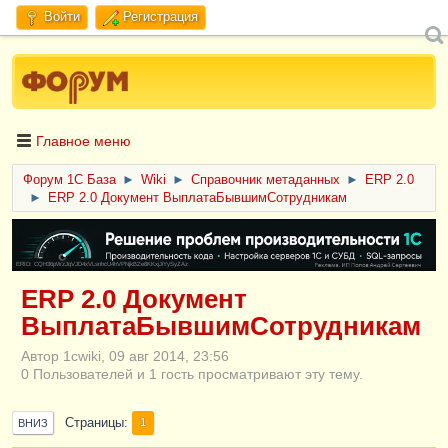
Войти
Регистрация
Главное меню
Форум 1C База
►
Wiki
►
Справочник метаданных
►
ERP 2.0
►
ERP 2.0 Документ ВыплатаБывшимСотрудникам
ERID: CQH36pWzJqVJD4xVLsnhcU4hVPNjkBZe8KKxjJiYySyZAz
ERP 2.0 Документ
ВыплатаБывшимСотрудникам
Автор 1cwiki, 09 авг 2014, 23:56
0 Пользователей и 1 гость просматривают эту тему.
Страницы
1
ВНИЗ