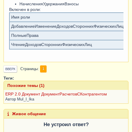
НачисленияУдержанияВзносы
Включен в роли:
Имя роли
Чт
ДобавлениеИзменениеДоходовСтороннихФизическихЛиц
V
ПолныеПрава
V
ЧтениеДоходовСтороннихФизическихЛиц
V
Страницы
1
ВВЕРХ
Теги:
Похожие темы (1)
ERP 2.0 Документ ДокументРасчетовСКонтрагентом
Автор
MuI_I_Ika
Живое общение
Не устроил ответ?