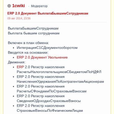
1cwiki
Модератор
ERP 2.0 Документ ВыплатаБывшимСотрудникам
09 авг 2014, 23:56
ВыплатаБывшимСотрудникам
Выплата бывшим сотрудникам
Включен в план обмена:
ИнтеграцияС1СДокументооборотом
Вводится на основании:
ERP 2.0 Документ Увольнение
Движения:
ERP
2.0 Регистр накопления
РасчетыНалогоплательщиковСБюджетомПоНДФЛ
ERP 2.0 Регистр накопления
НачисленияУдержанияПоКонтрагентамАкционерам
ERP 2.0 Регистр накопления
РасчетыСФондамиПоСтраховымВзносам
ERP 2.0 Регистр накопления
СведенияОДоходахСтраховыеВзносы
ERP 2.0 Регистр накопления
СтраховыеВзносыПоФизическимЛицам