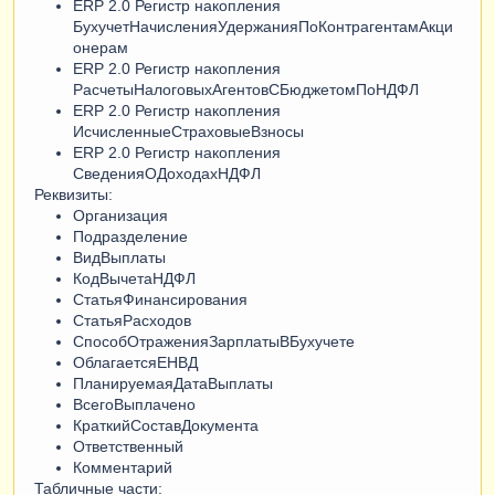
ERP 2.0 Регистр накопления
БухучетНачисленияУдержанияПоКонтрагентамАкци
онерам
ERP 2.0 Регистр накопления
РасчетыНалоговыхАгентовСБюджетомПоНДФЛ
ERP 2.0 Регистр накопления
ИсчисленныеСтраховыеВзносы
ERP 2.0 Регистр накопления
СведенияОДоходахНДФЛ
Реквизиты:
Организация
Подразделение
ВидВыплаты
КодВычетаНДФЛ
СтатьяФинансирования
СтатьяРасходов
СпособОтраженияЗарплатыВБухучете
ОблагаетсяЕНВД
ПланируемаяДатаВыплаты
ВсегоВыплачено
КраткийСоставДокумента
Ответственный
Комментарий
Табличные части: