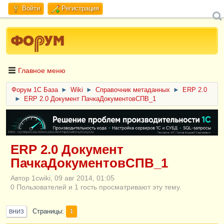
Войти
Регистрация
Главное меню
Форум 1C База
►
Wiki
►
Справочник метаданных
►
ERP 2.0
►
ERP 2.0 Документ ПачкаДокументовСПВ_1
ERID: CQH36pWzJqVJD4xVLsnhcU4hVPNjkBZe8KKxjJiYySyZAz
ERP 2.0 Документ
ПачкаДокументовСПВ_1
Автор 1cwiki, 09 авг 2014, 01:05
0 Пользователей и 1 гость просматривают эту тему.
Страницы
1
ВНИЗ