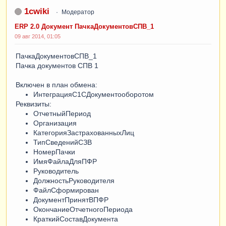
1cwiki
Модератор
ERP 2.0 Документ ПачкаДокументовСПВ_1
09 авг 2014, 01:05
ПачкаДокументовСПВ_1
Пачка документов СПВ 1
Включен в план обмена:
ИнтеграцияС1СДокументооборотом
Реквизиты:
ОтчетныйПериод
Организация
КатегорияЗастрахованныхЛиц
ТипСведенийСЗВ
НомерПачки
ИмяФайлаДляПФР
Руководитель
ДолжностьРуководителя
ФайлСформирован
ДокументПринятВПФР
ОкончаниеОтчетногоПериода
КраткийСоставДокумента