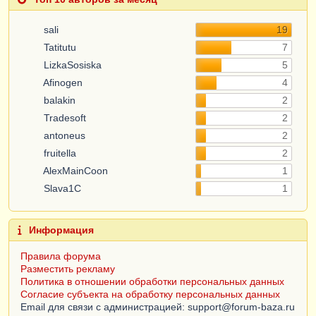
sali
19
Tatitutu
7
LizkaSosiska
5
Afinogen
4
balakin
2
Tradesoft
2
antoneus
2
fruitella
2
AlexMainCoon
1
Slava1C
1
Информация
Правила форума
Разместить рекламу
Политика в отношении обработки персональных данных
Согласие субъекта на обработку персональных данных
Email для связи с администрацией: