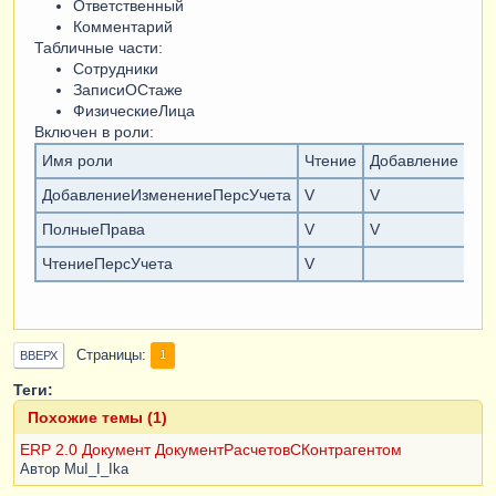
Ответственный
Комментарий
Табличные части:
Сотрудники
ЗаписиОСтаже
ФизическиеЛица
Включен в роли:
Имя роли
Чтение
Добавление
Из
ДобавлениеИзменениеПерсУчета
V
V
V
ПолныеПрава
V
V
V
ЧтениеПерсУчета
V
Страницы
1
ВВЕРХ
Теги:
Похожие темы (1)
ERP 2.0 Документ ДокументРасчетовСКонтрагентом
Автор
MuI_I_Ika