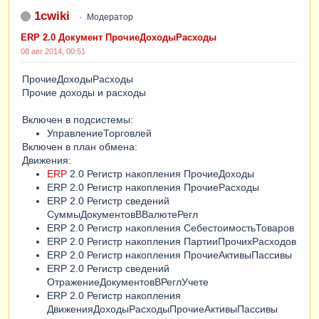
1cwiki
Модератор
ERP 2.0 Документ ПрочиеДоходыРасходы
08 авг 2014, 00:51
ПрочиеДоходыРасходы
Прочие доходы и расходы
Включен в подсистемы:
УправлениеТорговлей
Включен в план обмена:
Движения:
ERP
2.0 Регистр накопления ПрочиеДоходы
ERP 2.0 Регистр накопления ПрочиеРасходы
ERP 2.0 Регистр сведений
СуммыДокументовВВалютеРегл
ERP 2.0 Регистр накопления СебестоимостьТоваров
ERP 2.0 Регистр накопления ПартииПрочихРасходов
ERP 2.0 Регистр накопления ПрочиеАктивыПассивы
ERP 2.0 Регистр сведений
ОтражениеДокументовВРеглУчете
ERP 2.0 Регистр накопления
ДвиженияДоходыРасходыПрочиеАктивыПассивы