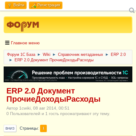
Войти
Регистрация
Главное меню
Форум 1C База
►
Wiki
►
Справочник метаданных
►
ERP 2.0
►
ERP 2.0 Документ ПрочиеДоходыРасходы
ERID: CQH36pWzJqVJD4xVLsnhcU4hVPNjkBZe8KKxjJiYySyZAz
ERP 2.0 Документ
ПрочиеДоходыРасходы
Автор 1cwiki, 08 авг 2014, 00:51
0 Пользователей и 1 гость просматривают эту тему.
Страницы
1
ВНИЗ