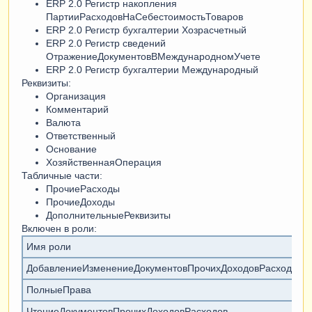
ERP 2.0 Регистр накопления
ПартииРасходовНаСебестоимостьТоваров
ERP 2.0 Регистр бухгалтерии Хозрасчетный
ERP 2.0 Регистр сведений
ОтражениеДокументовВМеждународномУчете
ERP 2.0 Регистр бухгалтерии Международный
Реквизиты:
Организация
Комментарий
Валюта
Ответственный
Основание
ХозяйственнаяОперация
Табличные части:
ПрочиеРасходы
ПрочиеДоходы
ДополнительныеРеквизиты
Включен в роли:
Имя роли
ДобавлениеИзменениеДокументовПрочихДоходовРасходов
ПолныеПрава
ЧтениеДокументовПрочихДоходовРасходов