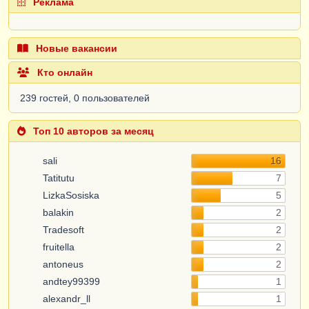
Реклама
Новые вакансии
Кто онлайн
239 гостей, 0 пользователей
Топ 10 авторов за месяц
sali
16
Tatitutu
7
LizkaSosiska
5
balakin
2
Tradesoft
2
fruitella
2
antoneus
2
andtey99399
1
alexandr_ll
1