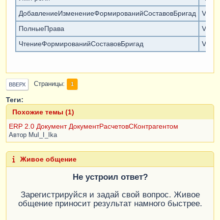
ДобавлениеИзменениеФормированийСоставовБригад
V
ПолныеПрава
V
ЧтениеФормированийСоставовБригад
V
Страницы
1
ВВЕРХ
Теги:
Похожие темы (1)
ERP 2.0 Документ ДокументРасчетовСКонтрагентом
Автор
MuI_I_Ika
Живое общение
Не устроил ответ?
Зарегистрируйся и задай свой вопрос. Живое
общение приносит результат намного быстрее.