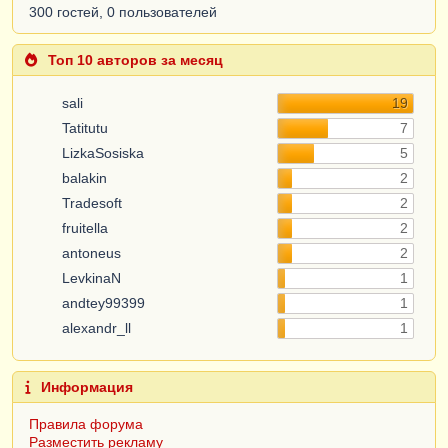
300 гостей, 0 пользователей
Топ 10 авторов за месяц
sali
19
Tatitutu
7
LizkaSosiska
5
balakin
2
Tradesoft
2
fruitella
2
antoneus
2
LevkinaN
1
andtey99399
1
alexandr_ll
1
Информация
Правила форума
Разместить рекламу