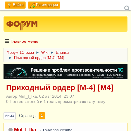
Войти
Регистрация
Главное меню
Форум 1C База
►
Wiki
►
Бланки
►
Приходный ордер [М-4] [М4]
ERID: CQH36pWzJqVJD4xVLsnhcU4hVPNjkBZe8KKxjJiYySyZAz
Приходный ордер [М-4] [М4]
Автор MuI_I_Ika, 02 авг 2014, 23:07
0 Пользователей и 1 гость просматривают эту тему.
Страницы
1
ВНИЗ
MuI_I_Ika
Гончаров Михаил