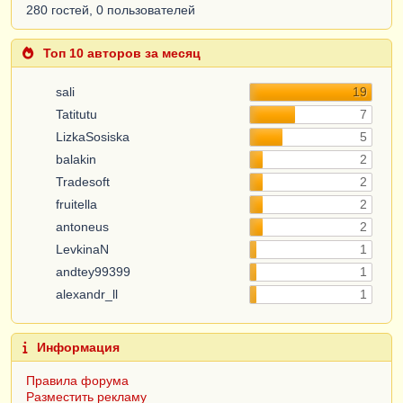
280 гостей, 0 пользователей
Топ 10 авторов за месяц
sali
19
Tatitutu
7
LizkaSosiska
5
balakin
2
Tradesoft
2
fruitella
2
antoneus
2
LevkinaN
1
andtey99399
1
alexandr_ll
1
Информация
Правила форума
Разместить рекламу