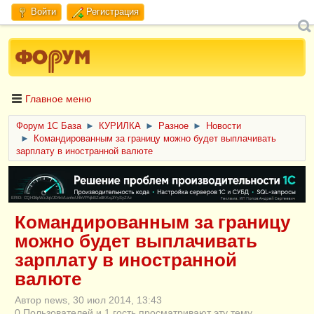
Войти
Регистрация
Главное меню
Форум 1C База
►
КУРИЛКА
►
Разное
►
Новости
►
Командированным за границу можно будет выплачивать
зарплату в иностранной валюте
ERID: CQH36pWzJqVJD4xVLsnhcU4hVPNjkBZe8KKxjJiYySyZAz
Командированным за границу
можно будет выплачивать
зарплату в иностранной
валюте
Автор news, 30 июл 2014, 13:43
0 Пользователей и 1 гость просматривают эту тему.