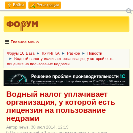
Войти
Регистрация
Главное меню
Форум 1C База
►
КУРИЛКА
►
Разное
►
Новости
►
Водный налог уплачивает организация, у которой есть
лицензия на пользование недрами
ERID: CQH36pWzJqVJD4xVLsnhcU4hVPNjkBZe8KKxjJiYySyZAz
Водный налог уплачивает
организация, у которой есть
лицензия на пользование
недрами
Автор news, 30 июл 2014, 12:19
0 Пользователей и 1 гость просматривают эту тему.