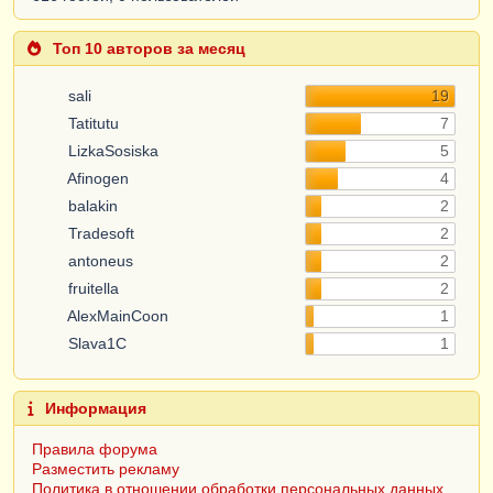
Топ 10 авторов за месяц
sali
19
Tatitutu
7
LizkaSosiska
5
Afinogen
4
balakin
2
Tradesoft
2
antoneus
2
fruitella
2
AlexMainCoon
1
Slava1C
1
Информация
Правила форума
Разместить рекламу
Политика в отношении обработки персональных данных