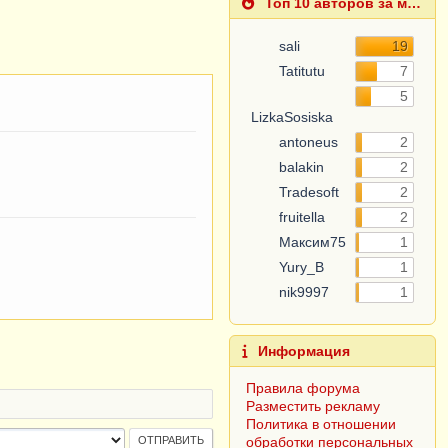
Топ 10 авторов за месяц
sali
19
Tatitutu
7
5
LizkaSosiska
antoneus
2
balakin
2
Tradesoft
2
fruitella
2
Максим75
1
Yury_B
1
nik9997
1
Информация
Правила форума
Разместить рекламу
Политика в отношении
обработки персональных