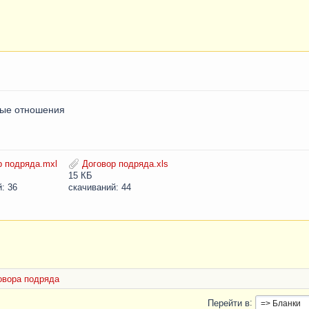
ные отношения
 подряда.mxl
Договор подряда.xls
15 КБ
: 36
скачиваний: 44
овора подряда
Перейти в