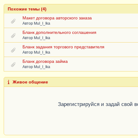
Похожие темы (4)
Макет договора авторского заказа
Автор
MuI_I_Ika
Бланк дополнительного соглашения
Автор
MuI_I_Ika
Бланк задания торгового представителя
Автор
MuI_I_Ika
Бланк договора займа
Автор
MuI_I_Ika
Живое общение
Зарегистрируйся и задай свой 