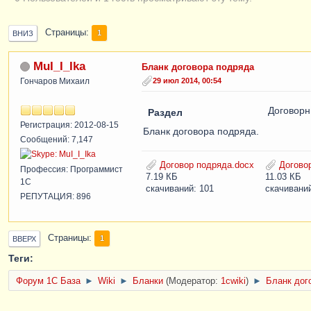
Страницы
1
ВНИЗ
MuI_I_Ika
Бланк договора подряда
Гончаров Михаил
29 июл 2014, 00:54
Договор
Раздел
Регистрация: 2012-08-15
Бланк договора подряда.
Сообщений: 7,147
Договор подряда.docx
Договор
Профессия: Программист
7.19 КБ
11.03 КБ
1С
скачиваний: 101
скачиваний
РЕПУТАЦИЯ: 896
Страницы
1
ВВЕРХ
Теги:
Форум 1C База
►
Wiki
►
Бланки
(Модератор:
1cwiki
)
►
Бланк дог