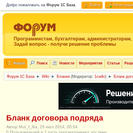
Добро пожаловать на
Форум 1C База
.
Войти
Регистрац
Программистам, бухгалтерам, администраторам,
Задай вопрос - получи решение проблемы
Форум
Поиск
Новости
Мероприятия
Статьи
Разр
Форум 1C База
►
Wiki
►
Бланки
(Модератор:
1cwiki
)
►
Бланк дог
ERID: CQH36pWzJqVJD4xVLsnhcU4hVPNjkBZe8KKxjJiYySyZAz
Бланк договора подряда
Автор MuI_I_Ika, 29 июл 2014, 00:54
0 Пользователей и 1 гость просматривают эту тему.