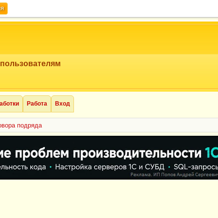
ия
 пользователям
аботки
Работа
Вход
овора подряда