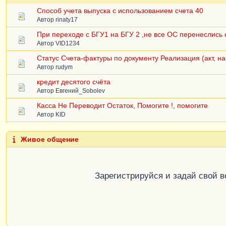
Способ учета выпуска с использованием счета 40
Автор
rinaty17
При переходе с БГУ1 на БГУ 2 ,не все ОС перенеслись с
Автор
VID1234
Статус Счета-фактуры по документу Реализация (акт, н
Автор
rudym
кредит десятого счёта
Автор
Евгений_Sobolev
Касса Не Переводит Остаток, Помогите !, помогите
Автор
KID
Живое общение
Зарегистрируйся и задай свой 