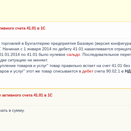
ивного счета 41.01 в 1С
торговлей в Бухгалтерию предприятия Базовую (версия конфигурац
 Начиная с 1 января 2014 по дебету 41.01 накапливается отрицат
01.01.2014 по 41.01 было нулевое
сальдо
. Последовательное пере
дке ситуацию не меняет.
упление товаров и услуг" товар правильно встает на счет 41.01 без
аров и услуг" этот же товар списывается в
дебет
счета 90.02.1
с Н
 активного счета 41.01 в 1С
чать в сумму.