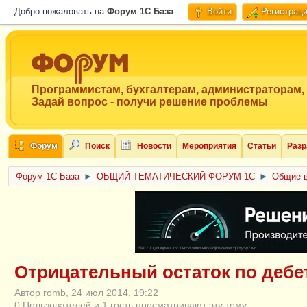
Добро пожаловать на
Форум 1C База
.
Войти
Регистрац
Программистам, бухгалтерам, администраторам,
Задай вопрос - получи решение проблемы
Форум
Поиск
Новости
Мероприятия
Статьи
Разр
Форум 1C База
►
ОБЩИЙ ТЕМАТИЧЕСКИЙ ФОРУМ 1С
►
Общие в
ERID: CQH36pWzJqVJD4xVLsnhcU4hVPNjkBZe8KKxjJiYySyZAz
Отрицательный остаток по дебету
Автор romb, 24 июл 2014, 19:22
0 Пользователей и 1 гость просматривают эту тему.