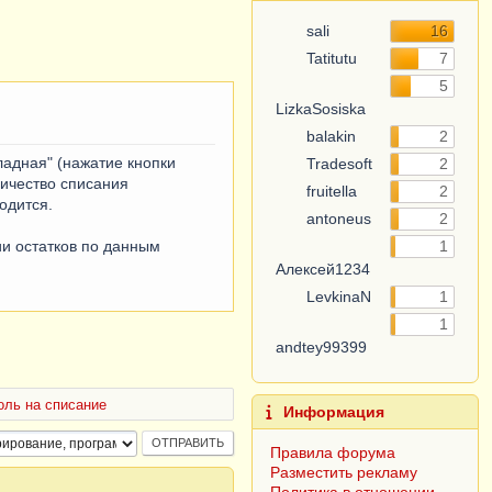
sali
16
Tatitutu
7
5
LizkaSosiska
balakin
2
ладная" (нажатие кнопки
Tradesoft
2
личество списания
fruitella
2
одится.
antoneus
2
ии остатков по данным
1
Алексей1234
LevkinaN
1
1
andtey99399
оль на списание
Информация
Правила форума
Разместить рекламу