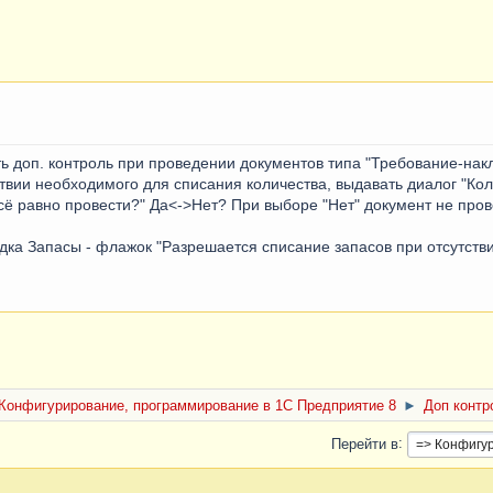
ь доп. контроль при проведении документов типа "Требование-нак
утствии необходимого для списания количества, выдавать диалог "Ко
сё равно провести?" Да<->Нет? При выборе "Нет" документ не пров
адка Запасы - флажок "Разрешается списание запасов при отсутств
Конфигурирование, программирование в 1С Предприятие 8
►
Доп контр
Перейти в