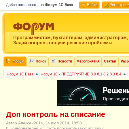
Добро пожаловать на
Форум 1C База
.
Войти
Регистрац
Программистам, бухгалтерам, администраторам,
Задай вопрос - получи решение проблемы
Форум
Поиск
Новости
Мероприятия
Статьи
Разр
Форум 1C База
►
Форум 1С - ПРЕДПРИЯТИЕ 8.0 8.1 8.2 8.3 8.4
►
ERID: CQH36pWzJqVJD4xVLsnhcU4hVPNjkBZe8KKxjJiYySyZAz
Доп контроль на списание
Автор Алексей2014, 24 июл 2014, 18:50
0 Пользователей и 1 гость просматривают эту тему.