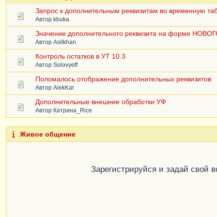
Запрос к дополнительным реквизитам во временную та
Автор
kbuka
Значение дополнительного реквизита на форме НОВОГ
Автор
Asilkhan
Контроль остатков в УТ 10.3
Автор
Solovyeff
Поломалось отображение дополнительных реквизитов
Автор
AlekKar
Дополнительные внешние обработки УФ
Автор
Катрина_Rice
Живое общение
Зарегистрируйся и задай свой 