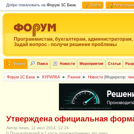
Добро пожаловать на
Форум 1C База
.
Войти
Регистрац
Программистам, бухгалтерам, администраторам,
Задай вопрос - получи решение проблемы
Форум
Поиск
Новости
Мероприятия
Статьи
Разр
Форум 1C База
►
КУРИЛКА
►
Разное
►
Новости
(Модератор:
ne
ERID: CQH36pWzJqVJD4xVLsnhcU4hVPNjkBZe8KKxjJiYySyZAz
Утверждена официальная форма
Автор news, 11 июл 2014, 12:24
0 Пользователей и 1 гость просматривают эту тему.