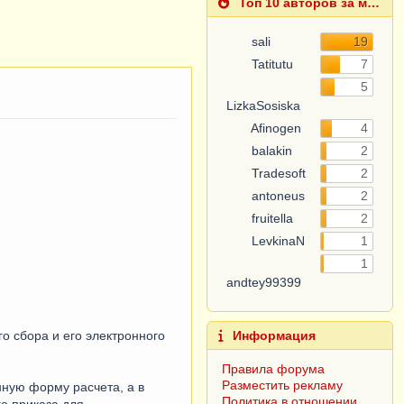
Топ 10 авторов за месяц
sali
19
Tatitutu
7
LizkaSosiska
5
Afinogen
4
balakin
2
Tradesoft
2
antoneus
2
fruitella
2
LevkinaN
1
andtey99399
1
Информация
Правила форума
 сбора и его электронного
Разместить рекламу
Политика в отношении
обработки персональных
ную форму расчета, а в
данных
о приказа для