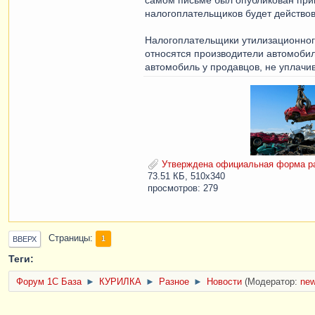
налогоплательщиков будет действов
Налогоплательщики утилизационного
относятся производители автомобил
автомобиль у продавцов, не уплач
Утверждена официальная форма рас
73.51 КБ, 510x340
просмотров: 279
Страницы
1
ВВЕРХ
Теги:
Форум 1C База
►
КУРИЛКА
►
Разное
►
Новости
(Модератор:
ne