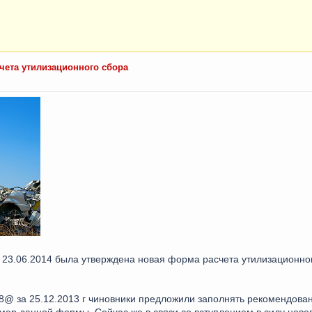
ета утилизационного сбора
3.06.2014 была утверждена новая форма расчета утилизационного
@ за 25.12.2013 г чиновники предложили заполнять рекомендован
ер данной формы. Сейчас же в связи со вступлением в силу новог