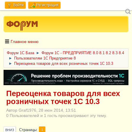
Войти
Регистрация
Главное меню
Форум 1C База
►
Форум 1С - ПРЕДПРИЯТИЕ 8.0 8.1 8.2 8.3 8.4
►
Пользователям 1С Предприятие 8
►
Переоценка товаров для всех розничных точек 1С 10.3
ERID: CQH36pWzJqVJD4xVLsnhcU4hVPNjkBZe8KKxjJiYySyZAz
Переоценка товаров для всех
розничных точек 1С 10.3
Автор Graf1976, 28 июн 2014, 13:51
0 Пользователей и 1 гость просматривают эту тему.
Страницы
1
ВНИЗ