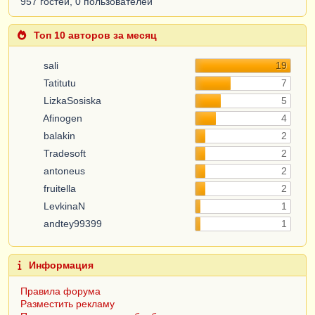
957 гостей, 0 пользователей
Топ 10 авторов за месяц
sali
19
Tatitutu
7
LizkaSosiska
5
Afinogen
4
balakin
2
Tradesoft
2
antoneus
2
fruitella
2
LevkinaN
1
andtey99399
1
Информация
Правила форума
Разместить рекламу