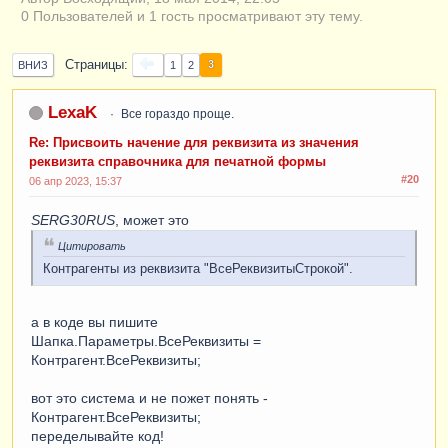
0 Пользователей и 1 гость просматривают эту тему.
Страницы
3
ВНИЗ
1
2
LexaK
Все гораздо проще.
Re: Присвоить начение для реквизита из значения
реквизита справочника для печатной формы
#20
06 апр 2023, 15:37
SERG30RUS
, может это
Цитировать
Контрагенты из реквизита "ВсеРеквизитыСтрокой".
а в коде вы пишите
Шапка.Параметры.ВсеРеквизиты =
Контрагент.ВсеРеквизиты;
вот это система и не пожет понять -
Контрагент.ВсеРеквизиты;
переделывайте код!