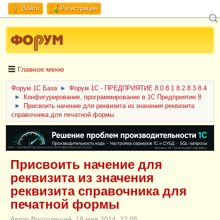
Войти
Регистрация
Главное меню
Форум 1C База
►
Форум 1С - ПРЕДПРИЯТИЕ 8.0 8.1 8.2 8.3 8.4
►
Конфигурирование, программирование в 1С Предприятие 8
►
Присвоить начение для реквизита из значения реквизита
справочника для печатной формы
ERID: CQH36pWzJqVJD4xVLsnhcU4hVPNjkBZe8KKxjJiYySyZAz
Присвоить начение для
реквизита из значения
реквизита справочника для
печатной формы
Автор Восходящий, 18 мая 2014, 22:05