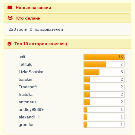
Новые вакансии
Кто онлайн
223 гостя, 0 пользователей
Топ 10 авторов за месяц
sali
13
Tatitutu
7
LizkaSosiska
5
balakin
2
Tradesoft
2
fruitella
2
antoneus
2
andtey99399
1
alexandr_ll
1
greeffon
1