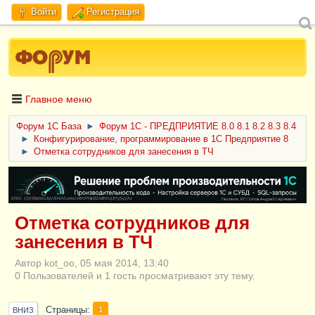
Войти
Регистрация
Главное меню
Форум 1C База
►
Форум 1С - ПРЕДПРИЯТИЕ 8.0 8.1 8.2 8.3 8.4
►
Конфигурирование, программирование в 1С Предприятие 8
►
Отметка сотрудников для занесения в ТЧ
ERID: CQH36pWzJqVJD4xVLsnhcU4hVPNjkBZe8KKxjJiYySyZAz
Отметка сотрудников для
занесения в ТЧ
Автор kot_oo, 05 мая 2014, 13:40
0 Пользователей и 1 гость просматривают эту тему.
Страницы
1
ВНИЗ