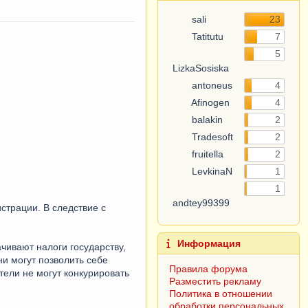
sali
23
Tatitutu
7
5
LizkaSosiska
antoneus
4
Afinogen
4
balakin
2
Tradesoft
2
fruitella
2
LevkinaN
1
1
andtey99399
страции. В следствие с
Информация
чивают налоги государству,
ни могут позволить себе
Правила форума
ели не могут конкурировать
Разместить рекламу
Политика в отношении
обработки персональных