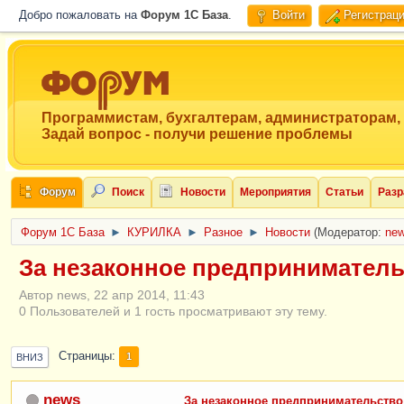
Добро пожаловать на
Форум 1C База
.
Войти
Регистрац
Программистам, бухгалтерам, администраторам,
Задай вопрос - получи решение проблемы
Форум
Поиск
Новости
Мероприятия
Статьи
Разр
Форум 1C База
►
КУРИЛКА
►
Разное
►
Новости
(Модератор:
ne
За незаконное предпринимательс
Автор news, 22 апр 2014, 11:43
0 Пользователей и 1 гость просматривают эту тему.
Страницы
1
ВНИЗ
news
За незаконное предпринимательство 