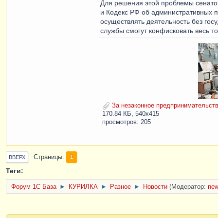
Для решения этой проблемы сенато
и Кодекс РФ об административных 
осуществлять деятельность без гос
службы смогут конфисковать весь то
За незаконное предпринимательство
170.84 КБ, 540x415
просмотров: 205
Страницы
1
ВВЕРХ
Теги:
Форум 1C База
►
КУРИЛКА
►
Разное
►
Новости
(Модератор:
ne