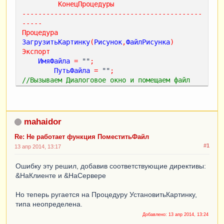
КонецПроцедуры
---------------------------------------------
-----
Процедура
ЗагрузитьКартинку
(
Рисунок
,
ФайлРисунка
)
Экспорт
ИмяФайла
=
 ""
;
ПутьФайла
=
 ""
;
//Вызываем Диалоговое окно и помещаем файл 
изображения из локальной файловой системы во 
временное хранилище
Если
ПоместитьФайл
(
ПутьФайла
,
,
ИмяФайла
,
Истина
)
=
Истина
Тогда
mahaidor
//в строковый реквизит "Рисунок" нашей формы 
сохраняем ссылку на изображение во временном 
Re: Не работает функция ПоместитьФайл
хранилище
#1
13 апр 2014, 13:17
Рисунок
=
ПутьФайла
;
//для создания нового элемента в Справочнике 
Ошибку эту решил, добавив соответствующие директивы:
Файлы и записи картинки в его реквизите Файл
&НаКлиенте и &НаСервере
//переходим на сервер с помощью вызова 
серверной процедуры
Но теперь ругается на Процедуру УстановитьКартинку,
УстановитьКартинку
(
Рисунок
,
ФайлРисунка
);
типа неопределена.
КонецЕсли
;
Добавлено:
13 апр 2014, 13:24
//условие ЕСЛИ нужно для того, чтобы если 