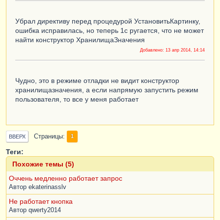
пользователь отказался от выбора файла
//мы не вызывали серверную процедуру 
Убрал директиву перед процедурой УстановитьКартинку,
УстановитьКартинку()
ошибка исправилась, но теперь 1с ругается, что не может
КонецПроцедуры
найти конструктор ХранилищаЗначения
---------------------------------------------
Добавлено:
13 апр 2014, 14:14
-------------------------------------
Процедура
УстановитьКартинку
(
Рисунок
,
ФайлРисунка
)
Чудно, это в режиме отладки не видит конструктор
Экспорт
хранилищазначения, а если напрямую запустить режим
НовыйФайлКартинки
=
пользователя, то все у меня работает
Справочники
.
Файлы
.
СоздатьЭлемент
();
//в реквизит СправочникаФайлы Файл помещаем 
выбранную ранее Картинку
НовыйФайлКартинки
.
Файл
=
Новый
Страницы
1
ВВЕРХ
ХранилищеЗначения
(
ПолучитьИзВременногоХранили
ща
(
Рисунок
));
Теги:
Рисунок
=
Похожие темы (5)
ПоместитьВоВременноеХранилище
(
НовыйФайлКартин
ки
.
Файл
.
Получить
());
Оччень медленно работает запрос
//записываем новый элемент справочника Файлы
Автор
ekaterinasslv
НовыйФайлКартинки
.
Записать
();
Не работает кнопка
Автор
qwerty2014
//устанавливаем значение реквизита Картинка 