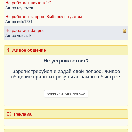
Справочника Сотрудники
Не работает почта в 1С
ФайлРисунка
=
НовыйФайлКартинки
.
Ссылка
;
Автор
rayfrozen
КонецПроцедуры
Не работает запрос. Выборка по датам
Автор
mila1231
Не работает Запрос
Автор
vurdalak
Живое общение
Не устроил ответ?
Зарегистрируйся и задай свой вопрос. Живое
общение приносит результат намного быстрее.
ЗАРЕГИСТРИРОВАТЬСЯ
Реклама