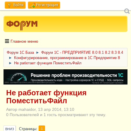
Войти
Регистрация
Главное меню
Форум 1C База
►
Форум 1С - ПРЕДПРИЯТИЕ 8.0 8.1 8.2 8.3 8.4
►
Конфигурирование, программирование в 1С Предприятие 8
►
Не работает функция ПоместитьФайл
ERID: CQH36pWzJqVJD4xVLsnhcU4hVPNjkBZe8KKxjJiYySyZAz
Не работает функция
ПоместитьФайл
Автор mahaidor, 13 апр 2014, 13:10
0 Пользователей и 1 гость просматривают эту тему.
Страницы
1
ВНИЗ