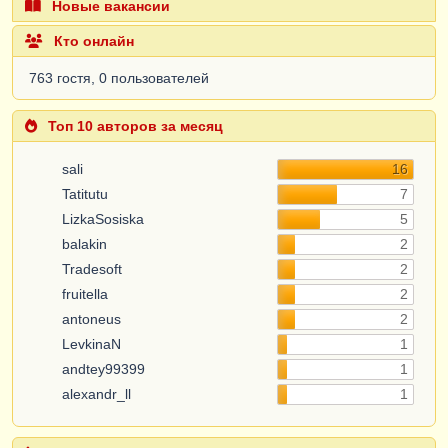
Новые вакансии
Кто онлайн
763 гостя, 0 пользователей
Топ 10 авторов за месяц
sali
16
Tatitutu
7
LizkaSosiska
5
balakin
2
Tradesoft
2
fruitella
2
antoneus
2
LevkinaN
1
andtey99399
1
alexandr_ll
1