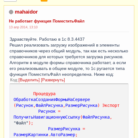
mahaidor
Не работает функция ПоместитьФайл
13 апр 2014, 13:10
Здравствуйте. Работаю в 1с 8.3.4437
Решил реализовать загрузку изображений в элементы
справочников через общий модуль, так как есть несколько
справочников для которых требуется загрузка рисунков.
Алгоритм в модуле формы справочника работает, а если
его реализовывать в общем модуле, то 1с ругается типа
функция ПоместитьФайл неопределена. Ниже код:
Код
Выделить
Развернуть
Процедура
ОбработкаСозданияФормыНаСервере
(
Рисунок
,
ФайлРисунка
,
РазмерРисунка
)
Экспорт
Рисунок
=
ПолучитьНавигационнуюСсылку
(
ФайлРисунка
,
"Файл"
);
РазмерРисунка
=
РазмерКартинки
.
АвтоРазмер
;