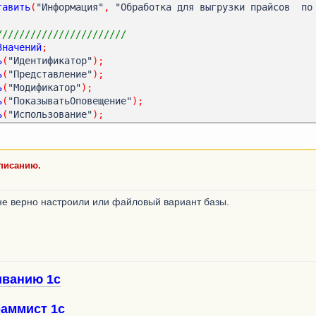
тавить
(
"Информация"
,
 "Обработка для выгрузки прайсов  по
///////////////////////
Значений
;
ь
(
"Идентификатор"
);
ь
(
"Представление"
);
ь
(
"Модификатор"
);
ь
(
"ПоказыватьОповещение"
);
ь
(
"Использование"
);
.
Добавить
();
тор
=
 "ВыгрузитьПрайсы"
;
списанию.
ние
=
 "ВыгрузитьПрайсы"
;
Оповещение
=
Истина
;
ние
=
 "ВызовСерверногоМетода"
;
не верно настроили или файловый вариант базы.
Оповещение
=
 "Истина"
;
тавить
(
"Команды"
,
тзКоманд
);
анные
;
иванию 1с
аммист 1с