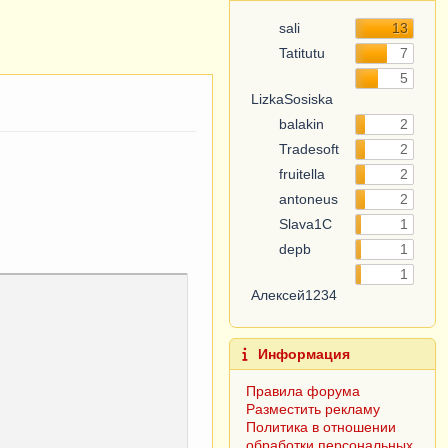
sali
13
Tatitutu
7
5
LizkaSosiska
balakin
2
Tradesoft
2
fruitella
2
antoneus
2
Slava1C
1
depb
1
1
Алексей1234
Информация
Правила форума
Разместить рекламу
Политика в отношении
обработки персональных