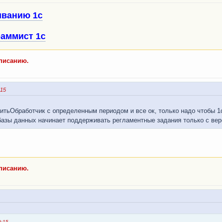
иванию 1с
аммист 1с
списанию.
:15
тьОбработчик с определенным периодом и все ок, только надо чтобы 1
базы данных начинает поддерживать регламентные задания только с ве
списанию.
9:15