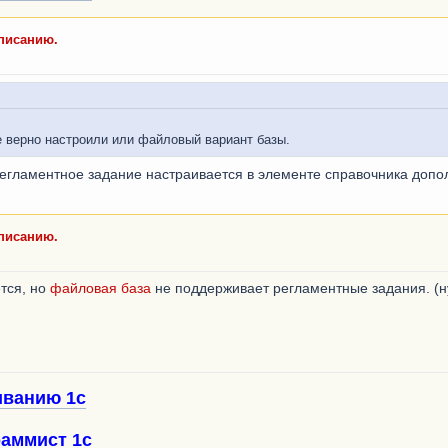
списанию.
 верно настроили или файловый вариант базы.
регламентное задание настраивается в элементе справочника допо
списанию.
ется, но
файловая база
не поддерживает регламентные задания. (н
иванию 1с
аммист 1с