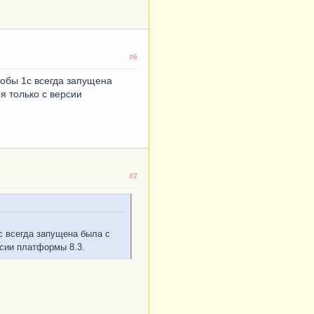
#6
тобы 1с всегда запущена
я только с версии
#7
с всегда запущена была с
рсии платформы 8.3.