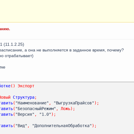
анию.
 (11.1.2.25)
асписание, а она не выполняется в заданное время, почему?
но отрабатывает)
тке
ботке
()
Экспорт
Новый
Структура
;
тавить
(
"Наименование"
,
 "ВыгрузкаПрайсов"
);
тавить
(
"БезопасныйРежим"
,
Ложь
);
тавить
(
"Версия"
,
 "1.0"
);
тавить
(
"Вид"
,
 "ДополнительнаяОбработка"
);