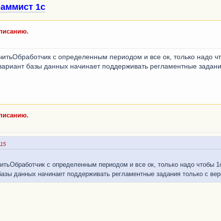
аммист 1с
списанию.
итьОбработчик с определенным периодом и все ок, только надо ч
вариант базы данных начинает поддерживать регламентные задани
списанию.
:15
тьОбработчик с определенным периодом и все ок, только надо чтобы 1
базы данных начинает поддерживать регламентные задания только с ве