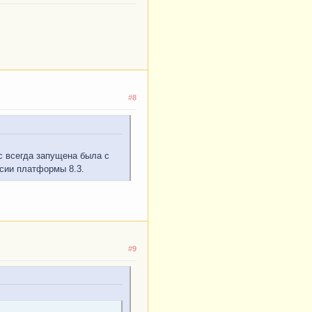
#8
с всегда запущена была с
рсии платформы 8.3.
#9