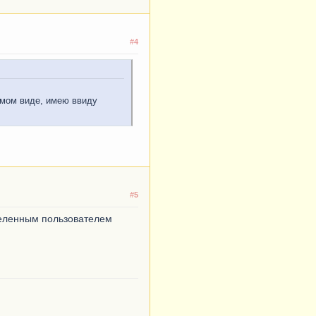
#4
ямом виде, имею ввиду
#5
деленным пользователем