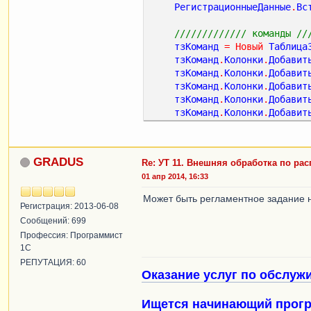
РегистрационныеДанные
.
Вс
///////////// команды //
тзКоманд
=
Новый
Таблица
тзКоманд
.
Колонки
.
Добавит
тзКоманд
.
Колонки
.
Добавит
тзКоманд
.
Колонки
.
Добавит
тзКоманд
.
Колонки
.
Добавит
тзКоманд
.
Колонки
.
Добавит
строкаКоманды
=
тзКоманд
строкаКоманды
.
Идентифика
GRADUS
Re: УТ 11. Внешняя обработка по ра
строкаКоманды
.
Представле
01 апр 2014, 16:33
строкаКоманды
.
Показывать
строкаКоманды
.
Использова
Может быть регламентное задание 
строкаКоманды
.
Показывать
Регистрация: 2013-06-08
Сообщений: 699
РегистрационныеДанные
.
Вс
Профессия: Программист
1С
Возврат
РегистрационныеД
РЕПУТАЦИЯ: 60
Оказание услуг по обслуж
КонецФункции
Ищется начинающий прогр