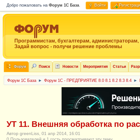
Добро пожаловать на
Форум 1C База
.
Войти
Регистрац
Программистам, бухгалтерам, администраторам,
Задай вопрос - получи решение проблемы
Форум
Поиск
Новости
Мероприятия
Статьи
Разр
Форум 1C База
►
Форум 1С - ПРЕДПРИЯТИЕ 8.0 8.1 8.2 8.3 8.4
►
ERID: CQH36pWzJqVJD4xVLsnhcU4hVPNjkBZe8KKxjJiYySyZAz
УТ 11. Внешняя обработка по ра
Автор greenLiss, 01 апр 2014, 16:01
0 Пользователей и 1 гость просматривают эту тему.