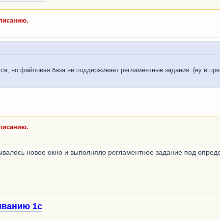
списанию.
ется, но файловая база не поддерживает регламентные задания. (ну в пр
списанию.
рывалось новое окно и выполняло регламентное задание под опре
иванию 1с