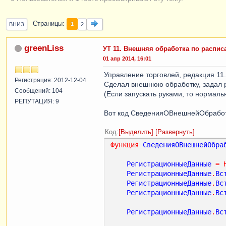
Страницы
1
ВНИЗ
2
greenLiss
УТ 11. Внешняя обработка по распис
01 апр 2014, 16:01
Управление торговлей, редакция 11.1
Регистрация: 2012-12-04
Сделал внешнюю обработку, задал р
Сообщений: 104
(Если запускать руками, то нормаль
РЕПУТАЦИЯ: 9
Вот код СведенияОВнешнейОбрабо
Код
Выделить
Развернуть
Функция
СведенияОВнешнейОбра
РегистрационныеДанные
=
РегистрационныеДанные
.
Вс
РегистрационныеДанные
.
Вс
РегистрационныеДанные
.
Вс
РегистрационныеДанные
.
Вс