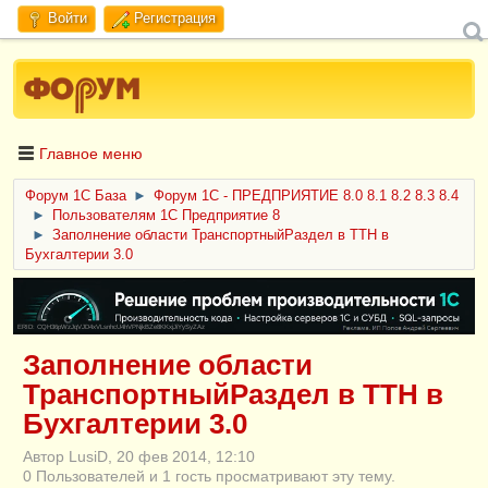
Войти
Регистрация
Главное меню
Форум 1C База
►
Форум 1С - ПРЕДПРИЯТИЕ 8.0 8.1 8.2 8.3 8.4
►
Пользователям 1С Предприятие 8
►
Заполнение области ТранспортныйРаздел в ТТН в
Бухгалтерии 3.0
ERID: CQH36pWzJqVJD4xVLsnhcU4hVPNjkBZe8KKxjJiYySyZAz
Заполнение области
ТранспортныйРаздел в ТТН в
Бухгалтерии 3.0
Автор LusiD, 20 фев 2014, 12:10
0 Пользователей и 1 гость просматривают эту тему.