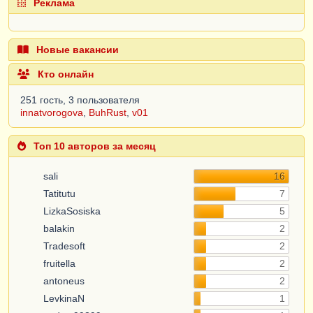
Реклама
Новые вакансии
Кто онлайн
251 гость, 3 пользователя
innatvorogova
,
BuhRust
,
v01
Топ 10 авторов за месяц
sali
16
Tatitutu
7
LizkaSosiska
5
balakin
2
Tradesoft
2
fruitella
2
antoneus
2
LevkinaN
1