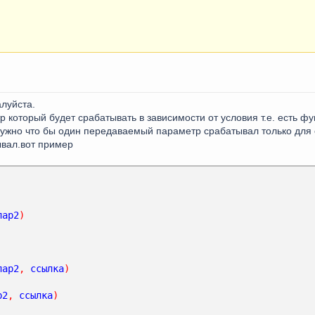
луйста.
который будет срабатывать в зависимости от условия т.е. есть фу
нужно что бы один передаваемый параметр срабатывал только для 
ывал.вот пример
пар2
)
пар2
,
ссылка
)
р2
,
ссылка
)