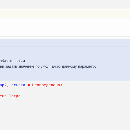
еобязательным.
ии задать значение по умолчанию данному параметру.
ар2
,
ссылка
=
Неопределено
)
ено
Тогда