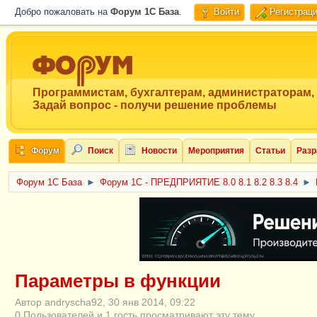
Добро пожаловать на
Форум 1C База
.
Войти
Регистрац
Программистам, бухгалтерам, администраторам,
Задай вопрос - получи решение проблемы
Форум
Поиск
Новости
Мероприятия
Статьи
Разр
Форум 1C База
►
Форум 1С - ПРЕДПРИЯТИЕ 8.0 8.1 8.2 8.3 8.4
►
ERID: CQH36pWzJqVJD4xVLsnhcU4hVPNjkBZe8KKxjJiYySyZAz
Параметры в функции
Автор andryscha92, 30 янв 2014, 09:22
0 Пользователей и 1 гость просматривают эту тему.