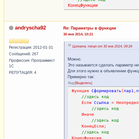
КонецФункции
andryscha92
Re: Параметры в функции
30 янв 2014, 10:21
Цитата: mixqn от 30 янв 2014, 09:26
Регистрация: 2012-01-31
Сообщений: 267
Можно.
Профессия: Программист
Это называется сделать параметр н
1С
Для этого нужно в объявлении функц
РЕПУТАЦИЯ: 4
Примерно так:
Код
Выделить
Функция
Сформировать
(
пар1
,
п
//здесь код
Если
Ссылка
=
Неопредел
//здесь код
Иначе
//здесь код
КонецЕсли
;
//здесь код
КонецФункции