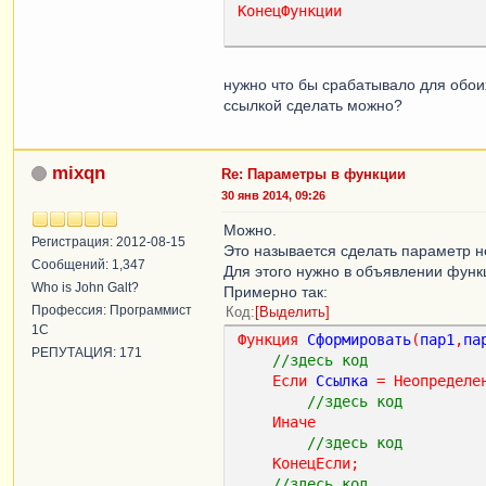
КонецФункции
нужно что бы срабатывало для обои
ссылкой сделать можно?
mixqn
Re: Параметры в функции
30 янв 2014, 09:26
Можно.
Регистрация: 2012-08-15
Это называется сделать параметр 
Сообщений: 1,347
Для этого нужно в объявлении функ
Who is John Galt?
Примерно так:
Профессия: Программист
Код
Выделить
1С
Функция
Сформировать
(
пар1
,
па
РЕПУТАЦИЯ: 171
//здесь код
Если
Ссылка
=
Неопределе
//здесь код
Иначе
//здесь код
КонецЕсли
;
//здесь код