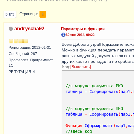
Страницы
1
ВНИЗ
andryscha92
Параметры в функции
30 янв 2014, 09:22
Всем Доброго утра!Подскажите пожа
Регистрация: 2012-01-31
Можно в функция передать параметр 
Сообщений: 267
разных модулей документа.так вот 
Профессия: Программист
других как то пропадал и не срабат
1С
Код
Выделить
РЕПУТАЦИЯ: 4
//в модуле документа РКО
таблица
=
Сформировать
(
пар1
,
//в модуле документа ПКО
таблица
=
Сформировать
(
пар1
,
Функция
Сформировать
(
пар1
,
па
//здесь код