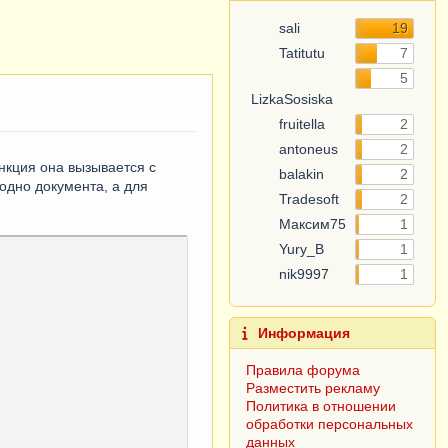
sali
19
Tatitutu
7
5
LizkaSosiska
fruitella
2
antoneus
2
нкция она вызывается с
balakin
2
одно документа, а для
Tradesoft
2
Максим75
1
Yury_B
1
nik9997
1
Информация
Правила форума
Разместить рекламу
Политика в отношении
обработки персональных
данных