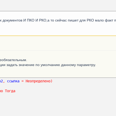
х документов И ПКО И РКО,а то сейчас пишет для РКО мало факт п
необязательным.
ции задать значение по умолчанию данному параметру.
р2
,
ссылка
=
Неопределено
)
но
Тогда